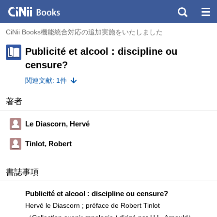
CiNii Books機能統合対応の追加実施をいたしました
Publicité et alcool : discipline ou
censure?
関連文献: 1件
著者
Le Diascorn, Hervé
Tinlot, Robert
書誌事項
Publicité et alcool : discipline ou censure?
Hervé le Diascorn ; préface de Robert Tinlot