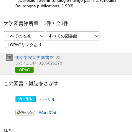
（Collection avenir œnologie / dirigé par H.L. Arnould）
Bourgogne publications, [1993]
大学図書館所蔵
1
件 /
全
1
件
すべての地域
すべての図書館
OPACリンクあり
明治学院大学 図書館
図
363.41:L47
0106626278
OPAC
この図書・雑誌をさがす
カーリル
WorldCat
注記