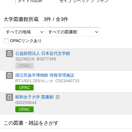
タイトル読み
セイブ シベリア ノ フゲン
大学図書館所蔵
3
件 /
全
3
件
すべての地域
すべての図書館
OPACリンクあり
公益財団法人 日本近代文学館
S||238||18
BS077348
OPAC
国立民族学博物館 情報管理施設
RT1/601.293/ホンカ
C921640715
OPAC
昭和女子大学 図書館
図
000209644
OPAC
この図書・雑誌をさがす