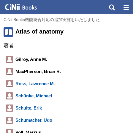
CiNii Books機能統合対応の追加実施をいたしました
Atlas of anatomy
著者
Gilroy, Anne M.
MacPherson, Brian R.
Ross, Lawrence M.
Schünke, Michael
Schulte, Erik
Schumacher, Udo
Voll, Markus