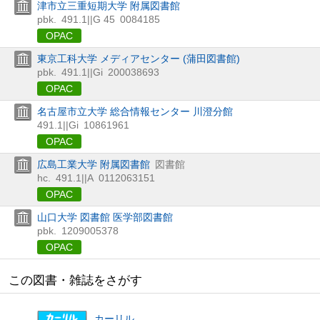
津市立三重短期大学 附属図書館
pbk.
491.1||G 45
0084185
OPAC
東京工科大学 メディアセンター (蒲田図書館)
pbk.
491.1||Gi
200038693
OPAC
名古屋市立大学 総合情報センター 川澄分館
491.1||Gi
10861961
OPAC
広島工業大学 附属図書館
図書館
hc.
491.1||A
0112063151
OPAC
山口大学 図書館 医学部図書館
pbk.
1209005378
OPAC
この図書・雑誌をさがす
カーリル