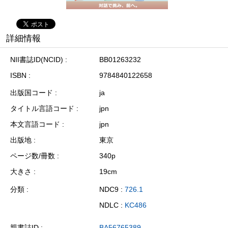
詳細情報
NII書誌ID(NCID)
BB01263232
ISBN
9784840122658
出版国コード
ja
タイトル言語コード
jpn
本文言語コード
jpn
出版地
東京
ページ数/冊数
340p
大きさ
19cm
分類
NDC9 :
726.1
NDLC :
KC486
親書誌ID
BA56765389