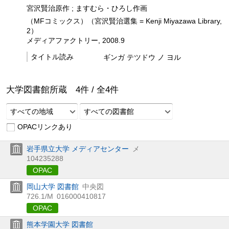
宮沢賢治原作 ; ますむら・ひろし作画
（MFコミックス）（宮沢賢治選集 = Kenji Miyazawa Library,
2）
メディアファクトリー, 2008.9
タイトル読み
ギンガ テツドウ ノ ヨル
大学図書館所蔵
4
件 /
全
4
件
すべての地域
すべての図書館
OPACリンクあり
岩手県立大学 メディアセンター
メ
104235288
OPAC
岡山大学 図書館
中央図
726.1/M
016000410817
OPAC
熊本学園大学 図書館