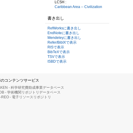
LCSH :
Caribbean Area -- Civilization
書き出し
RefWorksに書き出し
EndNoteに書き出し
Mendeleyに書き出し
Refer/BibIXで表示
RISで表示
BibTeXで表示
TSVで表示
ISBDで表示
IIのコンテンツサービス
AKEN - 科学研究費助成事業データベース
RDB - 学術機関リポジトリデータベース
II-REO - 電子リソースリポジトリ