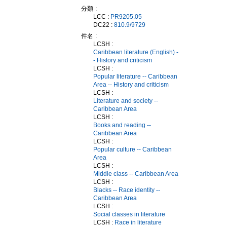
分類
LCC :
PR9205.05
DC22 :
810.9/9729
件名
LCSH :
Caribbean literature (English) -
- History and criticism
LCSH :
Popular literature -- Caribbean
Area -- History and criticism
LCSH :
Literature and society --
Caribbean Area
LCSH :
Books and reading --
Caribbean Area
LCSH :
Popular culture -- Caribbean
Area
LCSH :
Middle class -- Caribbean Area
LCSH :
Blacks -- Race identity --
Caribbean Area
LCSH :
Social classes in literature
LCSH :
Race in literature