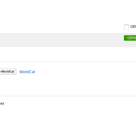
O
OPA
WorldCat
dex