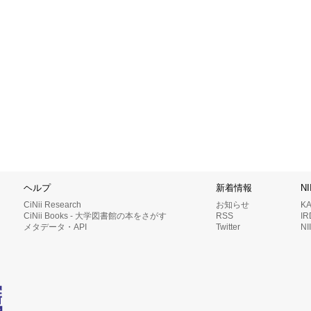
ヘルプ
新着情報
N
CiNii Research
お知らせ
K
CiNii Books - 大学図書館の本をさがす
RSS
I
メタデータ・API
Twitter
N