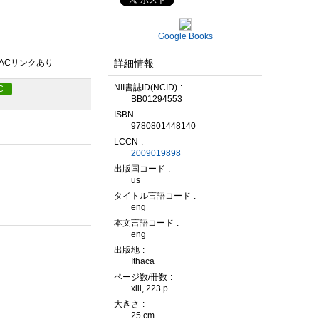
Google Books
詳細情報
PACリンクあり
NII書誌ID(NCID)
C
BB01294553
ISBN
9780801448140
LCCN
2009019898
出版国コード
us
タイトル言語コード
eng
本文言語コード
eng
出版地
Ithaca
ページ数/冊数
xiii, 223 p.
大きさ
25 cm