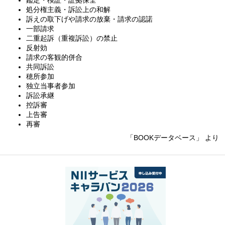
処分権主義・訴訟上の和解
訴えの取下げや請求の放棄・請求の認諾
一部請求
二重起訴（重複訴訟）の禁止
反射効
請求の客観的併合
共同訴訟
穂所参加
独立当事者参加
訴訟承継
控訴審
上告審
再審
「BOOKデータベース」 より