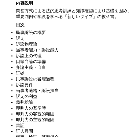
内容説明
問答方式による法的思考訓練と知識確認により基礎を固め、
重要判例や学説を学べる「新しいタイプ」の教科書。
目次
民事訴訟の概要
訴え
訴訟物理論
当事者能力・訴訟能力
訴訟上の代理
口頭弁論の準備
弁論主義・自白
証拠
民事訴訟の審理過程
訴訟要件
当事者適格・訴訟担当
訴えの利益
裁判総論
即判力の基準時
即判力の客観的範囲
即判力の主観的範囲
書証
証人尋問
鑑定・検証・証拠保全