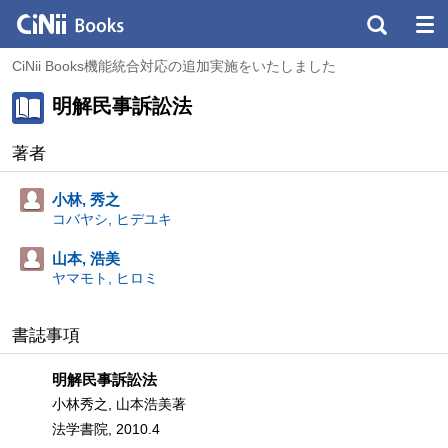
CiNii Books機能統合対応の追加実施をいたしました
明解民事訴訟法
著者
小林, 秀之
コバヤシ, ヒデユキ
山本, 浩美
ヤマモト, ヒロミ
書誌事項
明解民事訴訟法
小林秀之, 山本浩美著
法学書院, 2010.4