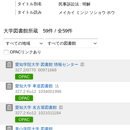
タイトル別名
民事訴訟法 : 明解
タイトル読み
メイカイ ミンジ ソショウ ホウ
大学図書館所蔵
59
件 /
全
59
件
すべての地域
すべての図書館
OPACリンクあり
愛知学院大学 図書館 情報センター
図
327.2/0770
00971668
OPAC
愛知大学 車道図書館
法
327.2:Ko12
1034001996
OPAC
愛知大学 名古屋図書館
図
327.2:Ko12
1021011184
OPAC
青山学院大学 図書館