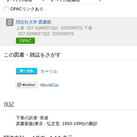
OPACリンクあり
同志社大学 図書館
上卷
327.6||M9373||1
103500075
,
下卷
327.6||M9373||2
103500076
OPAC
この図書・雑誌をさがす
カーリル
WorldCat
注記
下卷の訳者: 张凌
原書新版(東京 : 弘文堂, 1993-1999)の翻訳