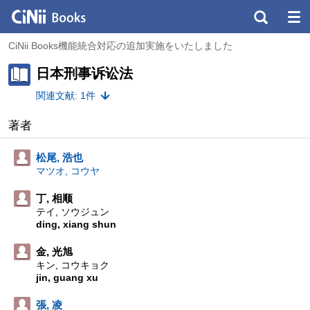
CiNii Books機能統合対応の追加実施をいたしました
日本刑事诉讼法
関連文献: 1件
著者
松尾, 浩也
マツオ, コウヤ
丁, 相顺
テイ, ソウジュン
ding, xiang shun
金, 光旭
キン, コウキョク
jin, guang xu
張, 凌