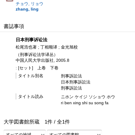
チョウ, リョウ
zhang, ling
書誌事項
日本刑事诉讼法
松尾浩也著 ; 丁相顺译 ; 金光旭校
（刑事诉讼法学译丛）
中国人民大学出版社, 2005.8
: [セット]
上卷
下卷
タイトル別名
刑事訴訟法
日本刑事訴訟法
刑事訴訟法
タイトル読み
ニホン ケイジ ソショウ ホウ
ri ben xing shi su song fa
大学図書館所蔵
1
件 /
全
1
件
すべての地域
すべての図書館