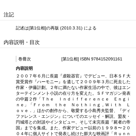
注記
記述は[第1位相]の再版 (2010.3.31) による
内容説明・目次
巻冊次
[第1位相] ISBN 9784152091161
内容説明
２００７年６月に長篇『虐殺器官』でデビュー、日本ＳＦ大
賞受賞作『ハーモニー』を遺して２００９年３月に死去した
作家・伊藤計劃。２年に満たない作家生活の中で、彼はエン
ターテインメント小説の在り方を変えた。ＳＦマガジン発表
の中篇２作「Ｔｈｅ Ｉｎｄｉｆｆｅｒｅｎｃｅ Ｅｎｇｉ
ｎｅ」「Ｆｒｏｍ ｔｈｅ Ｎｏｔｈｉｎｇ，Ｗｉｔｈ Ｌ
ｏｖｅ．」ほかの創作から、敬愛する小島秀夫監督、『ディ
ファレンス・エンジン』についてのエッセイ・解説、盟友・
円城塔との対談やインタビュー、そして未完長篇『屍者の帝
国』までを集成。また、作家デビュー以前の１９９８〜２０
０４年に個人サイトで発表し続けた膨大な映画評「Ｒｕｎｎ