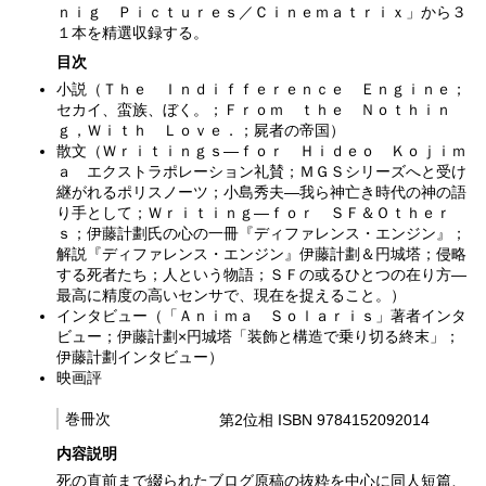
ｎｉｇ Ｐｉｃｔｕｒｅｓ／Ｃｉｎｅｍａｔｒｉｘ」から３
１本を精選収録する。
目次
小説（Ｔｈｅ Ｉｎｄｉｆｆｅｒｅｎｃｅ Ｅｎｇｉｎｅ；
セカイ、蛮族、ぼく。；Ｆｒｏｍ ｔｈｅ Ｎｏｔｈｉｎ
ｇ，Ｗｉｔｈ Ｌｏｖｅ．；屍者の帝国）
散文（Ｗｒｉｔｉｎｇｓ—ｆｏｒ Ｈｉｄｅｏ Ｋｏｊｉｍ
ａ エクストラポレーション礼賛；ＭＧＳシリーズへと受け
継がれるポリスノーツ；小島秀夫—我ら神亡き時代の神の語
り手として；Ｗｒｉｔｉｎｇ—ｆｏｒ ＳＦ＆Ｏｔｈｅｒ
ｓ；伊藤計劃氏の心の一冊『ディファレンス・エンジン』；
解説『ディファレンス・エンジン』伊藤計劃＆円城塔；侵略
する死者たち；人という物語；ＳＦの或るひとつの在り方—
最高に精度の高いセンサで、現在を捉えること。）
インタビュー（「Ａｎｉｍａ Ｓｏｌａｒｉｓ」著者インタ
ビュー；伊藤計劃×円城塔「装飾と構造で乗り切る終末」；
伊藤計劃インタビュー）
映画評
巻冊次
第2位相 ISBN 9784152092014
内容説明
死の直前まで綴られたブログ原稿の抜粋を中心に同人短篇、