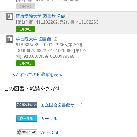
OPAC
関東学院大学 図書館 分館
[第1位相]
411102262
,
第2位相
411102263
OPAC
学習院大学 図書館
図
918.68A/I89i
0100979365
,
第2位相
918.68A/I89i/2
0101025860
,
[第1位
相]
918.68A/I89i
0100979365
OPAC
すべての所蔵館を表示
この図書・雑誌をさがす
国立国会図書館サーチ
カーリル
WorldCat