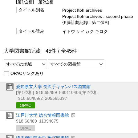
[第1位相]
第2位相
タイトル別名
Project Itoh archives
Project Itoh archives : second phase
伊藤計劃記録 : 第二位相
タイトル読み
イトウ ケイカク キロク
大学図書館所蔵
45
件 /
全
45
件
すべての地域
すべての図書館
OPACリンクあり
愛知県立大学 長久手キャンパス図書館
[第1位相]
918.68/I89
880110406
,
第2位相
918.68/I89/2
205565397
OPAC
江戸川大学 総合情報図書館
図
918.68/I89
11394075
OPAC
追手門学院大学 附属図書館
図