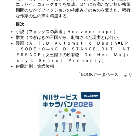
エッセイ、コミックまでを集成。２年にも満たない短い執筆
期間のなかでフィクションの枠組みそのものを変えた、稀有
な作家の生の声を精選する。
目次
小説（フォックスの葬送；Ｈｅａｖｅｎｓｃａｐｅ）
散文（つぎはぎの王国から；制御された現実とは何か）
漫画（Ａ．Ｔ．Ｄ：Ａｕｔｏｍａｔｉｃ Ｄｅａｔｈ■ＥＰ
ＩＳＯＤＥ：０—ＮＯ ＤＩＳＴＡＮＣＥ，ＢＵＴ ＩＮＴ
ＥＲＦＡＣＥ；女王陛下の所有物—Ｏｎ Ｈｅｒ Ｍａｊｅ
ｓｔｙ’ｓ Ｓｅｃｒｅｔ Ｐｒｏｐｅｒｔｙ）
伊藤計劃：第弐位相
「BOOKデータベース」 より