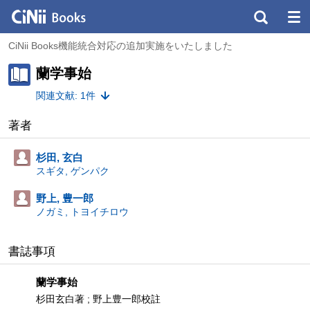
CiNii Books機能統合対応の追加実施をいたしました
蘭学事始
関連文献: 1件
著者
杉田, 玄白
スギタ, ゲンパク
野上, 豊一郎
ノガミ, トヨイチロウ
書誌事項
蘭学事始
杉田玄白著 ; 野上豊一郎校註