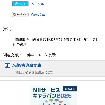
カーリル
WorldCat
注記
「蘭學事始」(岩波書店 昭和3年7月[初版] 昭和14年1月第11
刷)の復刻
関連文献： 1件中 1-1を表示
名著/古典籍文庫
一穂社 , 紀伊國屋書店(発売)