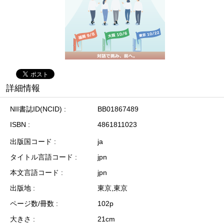
詳細情報
NII書誌ID(NCID)
BB01867489
ISBN
4861811023
出版国コード
ja
タイトル言語コード
jpn
本文言語コード
jpn
出版地
東京,東京
ページ数/冊数
102p
大きさ
21cm