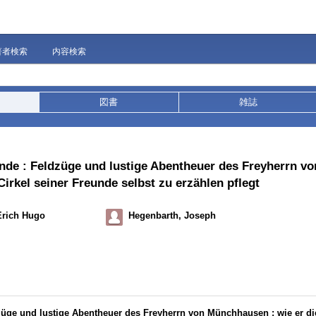
著者検索
内容検索
図書
雑誌
de : Feldzüge und lustige Abentheuer des Freyherrn 
Cirkel seiner Freunde selbst zu erzählen pflegt
Erich Hugo
Hegenbarth, Joseph
üge und lustige Abentheuer des Freyherrn von Münchhausen : wie er di