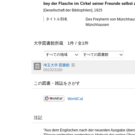
bey der Flasche im Cirkel seiner Freunde selbst 
[Gesellschaft der Bibliophilen], 1925
タイトル別名
Des Freyherrn von Münchhaus
Münchhausen
大学図書館所蔵
1
件 /
全
1
件
すべての地域
すべての図書館
埼玉大学 図書館
図
002323100
この図書・雑誌をさがす
WorldCat
注記
"Aus dem Englischen nach der neuesten Ausgabe übersetz
"Dieser erstmalige wortgetreue Abdruck der ersten Über