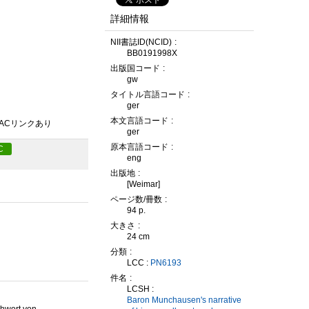
詳細情報
NII書誌ID(NCID)
BB0191998X
出版国コード
gw
タイトル言語コード
ger
本文言語コード
PACリンクあり
ger
原本言語コード
C
eng
出版地
[Weimar]
ページ数/冊数
94 p.
大きさ
24 cm
分類
LCC :
PN6193
件名
LCSH :
Baron Munchausen's narrative
chwort von