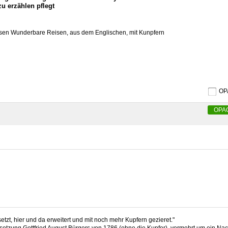
zu erzählen pflegt
en Wunderbare Reisen, aus dem Englischen, mit Kunpfern
O
OPA
t, hier und da erweitert und mit noch mehr Kupfern gezieret."
setzung Gottfried August Bürgers von 1786 (ohne die Kupfer), vermehrt um ein Na