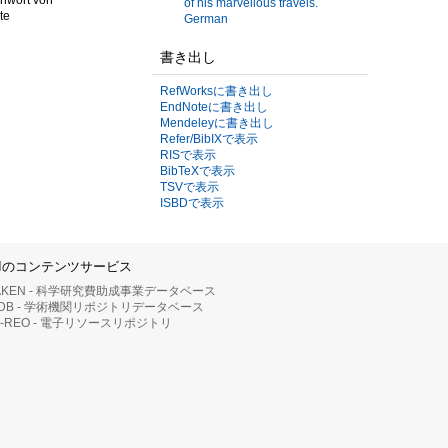
of his marvellous travels.
te
German
書き出し
RefWorksに書き出し
EndNoteに書き出し
Mendeleyに書き出し
Refer/BibIXで表示
RISで表示
BibTeXで表示
TSVで表示
ISBDで表示
IIのコンテンツサービス
AKEN - 科学研究費助成事業データベース
RDB - 学術機関リポジトリデータベース
II-REO - 電子リソースリポジトリ