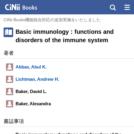
CiNii Books機能統合対応の追加実施をいたしました
Basic immunology : functions and
disorders of the immune system
著者
Abbas, Abul K.
Lichtman, Andrew H.
Baker, David L.
Baker, Alexandra
書誌事項