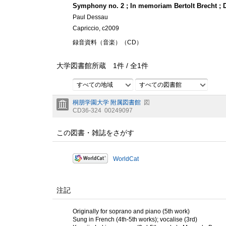
Symphony no. 2 ; In memoriam Bertolt Brecht ; 
Paul Dessau
Capriccio, c2009
録音資料（音楽）（CD）
大学図書館所蔵
1
件 /
全
1
件
すべての地域
すべての図書館
桐朋学園大学 附属図書館
図
CD36-324
00249097
この図書・雑誌をさがす
WorldCat
注記
Originally for soprano and piano (5th work)
Sung in French (4th-5th works); vocalise (3rd)