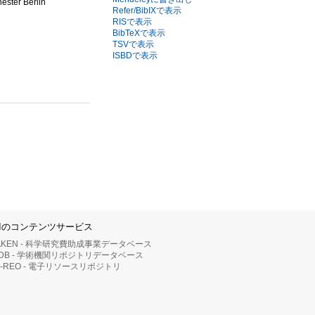
ester Berlin
Refer/BibIXで表示
RISで表示
BibTeXで表示
TSVで表示
ISBDで表示
IIのコンテンツサービス
AKEN - 科学研究費助成事業データベース
RDB - 学術機関リポジトリデータベース
II-REO - 電子リソースリポジトリ