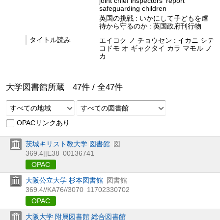
joint chief inspectors' report
safeguarding children
英国の挑戦 : いかにして子どもを虐
待から守るのか : 英国政府刊行物
タイトル読み
エイコク ノ チョウセン : イカニ シテ
コドモ オ ギャクタイ カラ マモル ノ
カ
大学図書館所蔵
47
件 /
全
47
件
すべての地域
すべての図書館
OPACリンクあり
茨城キリスト教大学 図書館
図
369.4||E38
00136741
OPAC
大阪公立大学 杉本図書館
図書館
369.4//KA76//3070
11702330702
OPAC
大阪大学 附属図書館 総合図書館