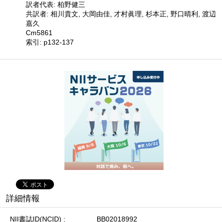
訳者代表: 柏野健三
共訳者: 相川貴文, 大岡由佳, 才村眞理, 杉本正, 野口晴利, 渡辺
嘉久
Cm5861
索引: p132-137
詳細情報
NII書誌ID(NCID)
BB02018992