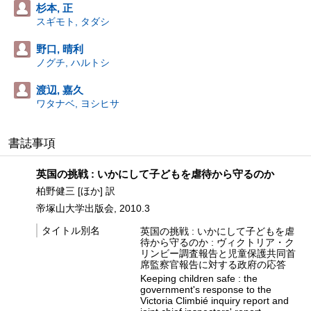
杉本, 正
スギモト, タダシ
野口, 晴利
ノグチ, ハルトシ
渡辺, 嘉久
ワタナベ, ヨシヒサ
書誌事項
英国の挑戦 : いかにして子どもを虐待から守るのか
柏野健三 [ほか] 訳
帝塚山大学出版会, 2010.3
タイトル別名
英国の挑戦 : いかにして子どもを虐
待から守るのか : ヴィクトリア・ク
リンビー調査報告と児童保護共同首
席監察官報告に対する政府の応答
Keeping children safe : the
government's response to the
Victoria Climbié inquiry report and