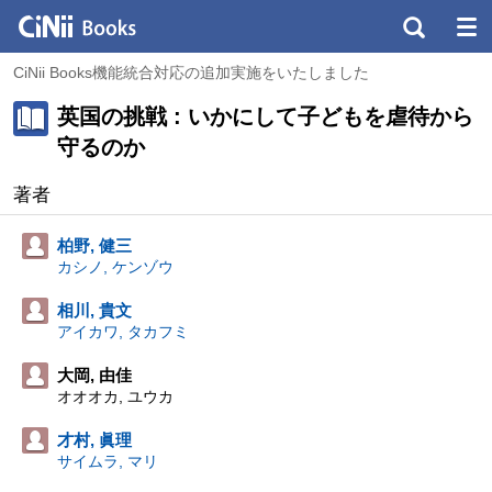
CiNii Books機能統合対応の追加実施をいたしました
英国の挑戦 : いかにして子どもを虐待から
守るのか
著者
柏野, 健三
カシノ, ケンゾウ
相川, 貴文
アイカワ, タカフミ
大岡, 由佳
オオオカ, ユウカ
才村, 眞理
サイムラ, マリ