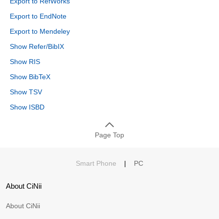
Export to RefWorks
Export to EndNote
Export to Mendeley
Show Refer/BibIX
Show RIS
Show BibTeX
Show TSV
Show ISBD
Page Top
Smart Phone
|
PC
About CiNii
About CiNii