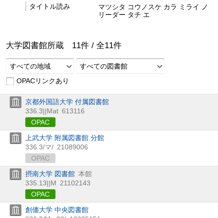
タイトル読み
マツシタ コウノスケ カラ ミライ ノ
リーダー タチ エ
大学図書館所蔵
11
件 /
全
11
件
すべての地域
すべての図書館
OPACリンクあり
京都外国語大学 付属図書館
336.3||Mat
613116
OPAC
上武大学 附属図書館 分館
336.3/マ/
21089006
OPAC
摂南大学 図書館
本館
335.13||M
21102143
OPAC
創価大学 中央図書館