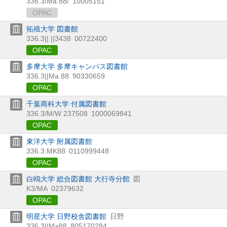
336.3/Ma 88/
10005151
OPAC
拓殖大学 図書館
336.3|| ||3438
00722400
OPAC
多摩大学 多摩キャンパス図書館
336.3||Ma 88
90330659
OPAC
千葉商科大学 付属図書館
336.3/M/W 237508
1000069841
OPAC
東洋大学 附属図書館
336.3:MK88
0110999448
OPAC
白鴎大学 総合図書館 大行寺分館
図
K3/MA
02379632
OPAC
明星大学 日野校舎図書館
日野
336.3||Ma88
805170284