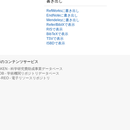
書き出し
RefWorksに書き出し
EndNoteに書き出し
Mendeleyに書き出し
Refer/BibIXで表示
RISで表示
BibTeXで表示
TSVで表示
ISBDで表示
IIのコンテンツサービス
AKEN - 科学研究費助成事業データベース
RDB - 学術機関リポジトリデータベース
II-REO - 電子リソースリポジトリ