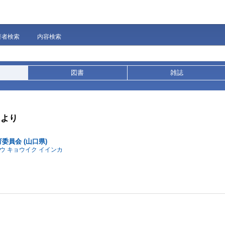
著者検索
内容検索
図書
雑誌
」より
委員会 (山口県)
ウ キョウイク イインカ