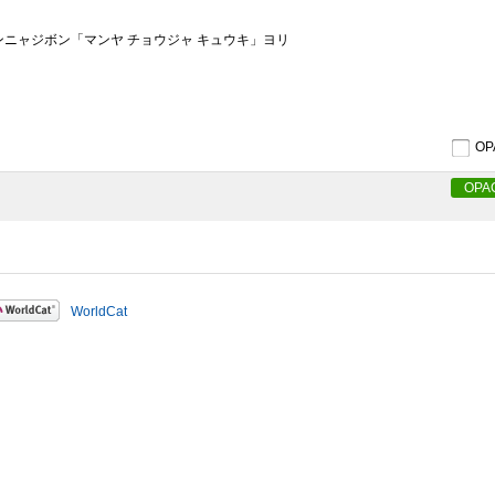
ハンニャジボン「マンヤ チョウジャ キュウキ」ヨリ
O
OPA
WorldCat