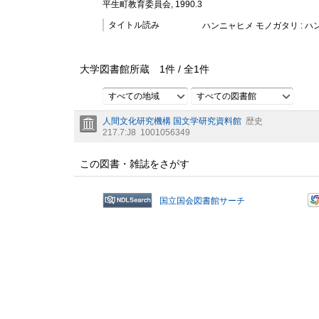
平生町教育委員会, 1990.3
タイトル読み
ハンニャヒメ モノガタリ : 
大学図書館所蔵
1
件 /
全
1
件
すべての地域
すべての図書館
人間文化研究機構 国文学研究資料館
歴史
217.7:J8
1001056349
この図書・雑誌をさがす
国立国会図書館サーチ