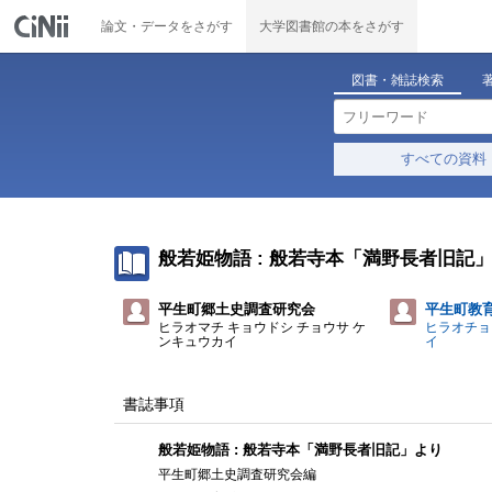
論文・データをさがす
大学図書館の本をさがす
図書・雑誌検索
すべての資料
般若姫物語 : 般若寺本「満野長者旧記
平生町郷土史調査研究会
平生町教育
ヒラオマチ キョウドシ チョウサ ケ
ヒラオチョ
ンキュウカイ
イ
書誌事項
般若姫物語 : 般若寺本「満野長者旧記」より
平生町郷土史調査研究会編