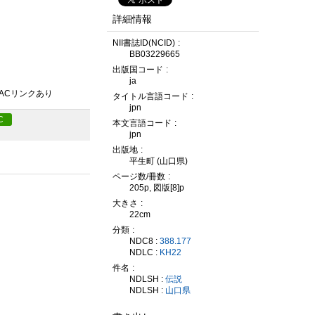
詳細情報
NII書誌ID(NCID)
BB03229665
出版国コード
ja
PACリンクあり
タイトル言語コード
jpn
C
本文言語コード
jpn
出版地
平生町 (山口県)
ページ数/冊数
205p, 図版[8]p
大きさ
22cm
分類
NDC8 :
388.177
NDLC :
KH22
件名
NDLSH :
伝説
NDLSH :
山口県