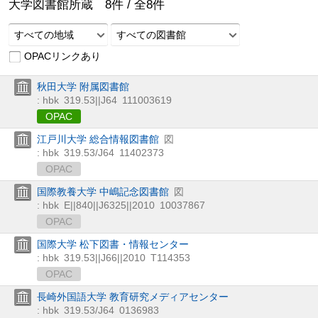
大学図書館所蔵
8
件 /
全
8
件
すべての地域
すべての図書館
OPACリンクあり
秋田大学 附属図書館
: hbk
319.53||J64
111003619
OPAC
江戸川大学 総合情報図書館
図
: hbk
319.53/J64
11402373
OPAC
国際教養大学 中嶋記念図書館
図
: hbk
E||840||J6325||2010
10037867
OPAC
国際大学 松下図書・情報センター
: hbk
319.53||J66||2010
T114353
OPAC
長崎外国語大学 教育研究メディアセンター
: hbk
319.53/J64
0136983