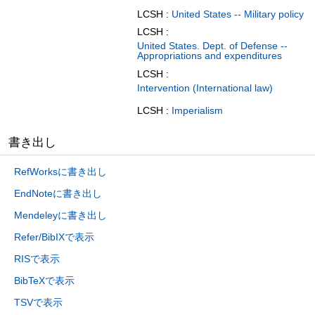
LCSH :
United States -- Military policy
LCSH :
United States. Dept. of Defense --
Appropriations and expenditures
LCSH :
Intervention (International law)
LCSH :
Imperialism
書き出し
RefWorksに書き出し
EndNoteに書き出し
Mendeleyに書き出し
Refer/BibIXで表示
RISで表示
BibTeXで表示
TSVで表示