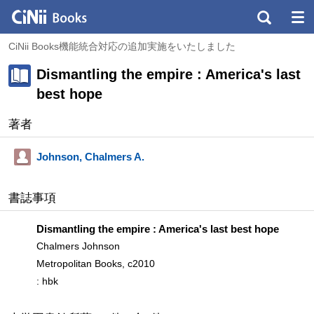
CiNii Books機能統合対応の追加実施をいたしました
Dismantling the empire : America's last
best hope
著者
Johnson, Chalmers A.
書誌事項
Dismantling the empire : America's last best hope
Chalmers Johnson
Metropolitan Books, c2010
: hbk