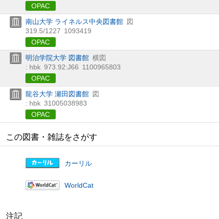
OPAC
南山大学 ライネルス中央図書館
図
319.5/1227
1093419
OPAC
明治学院大学 図書館
横図
: hbk
973.92:J66
1100965803
OPAC
龍谷大学 瀬田図書館
図
: hbk
31005038983
OPAC
この図書・雑誌をさがす
カーリル
WorldCat
注記