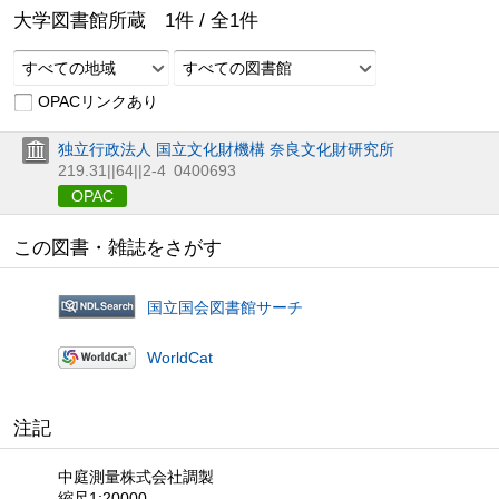
大学図書館所蔵
1
件 /
全
1
件
すべての地域
すべての図書館
OPACリンクあり
独立行政法人 国立文化財機構 奈良文化財研究所
219.31||64||2-4
0400693
OPAC
この図書・雑誌をさがす
国立国会図書館サーチ
WorldCat
注記
中庭測量株式会社調製
縮尺1:20000