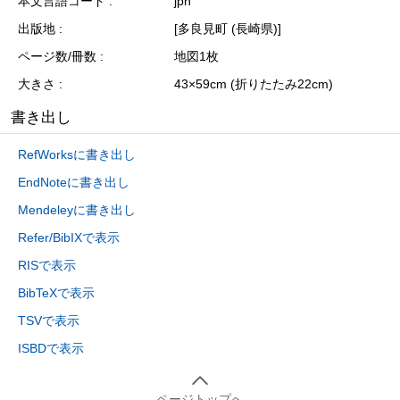
本文言語コード
jpn
出版地
[多良見町 (長崎県)]
ページ数/冊数
地図1枚
大きさ
43×59cm (折りたたみ22cm)
書き出し
RefWorksに書き出し
EndNoteに書き出し
Mendeleyに書き出し
Refer/BibIXで表示
RISで表示
BibTeXで表示
TSVで表示
ISBDで表示
ページトップへ