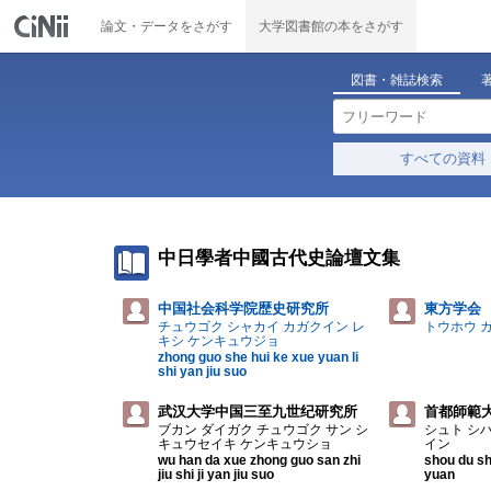
論文・データをさがす
大学図書館の本をさがす
図書・雑誌検索
すべての資料
中日學者中國古代史論壇文集
中国社会科学院歴史研究所
東方学会
チュウゴク シャカイ カガクイン レ
トウホウ 
キシ ケンキュウジョ
zhong guo she hui ke xue yuan li
shi yan jiu suo
武汉大学中国三至九世纪研究所
首都師範
ブカン ダイガク チュウゴク サン シ
シュト シハ
キュウセイキ ケンキュウショ
イン
wu han da xue zhong guo san zhi
shou du shi
jiu shi ji yan jiu suo
yuan