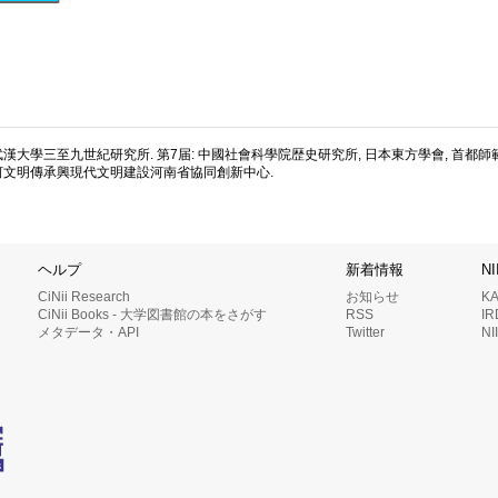
 武漢大學三至九世紀研究所. 第7届: 中國社會科學院歴史研究所, 日本東方學會, 首都
 黄河文明傳承興現代文明建設河南省協同創新中心.
ヘルプ
新着情報
N
CiNii Research
お知らせ
K
CiNii Books - 大学図書館の本をさがす
RSS
I
メタデータ・API
Twitter
N