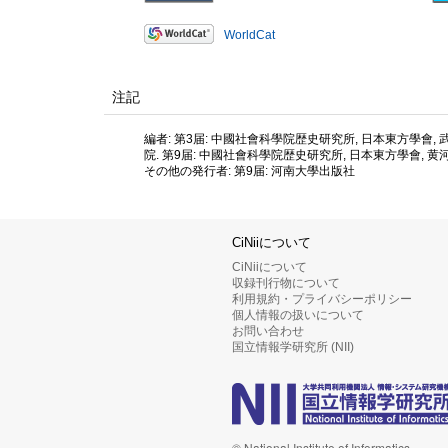
WorldCat
注記
編者: 第3届: 中國社會科學院歴史研究所, 日本東方學會,
院. 第9届: 中國社會科學院歴史研究所, 日本東方學會,
その他の発行者: 第9届: 河南大學出版社
CiNiiについて
CiNiiについて
収録刊行物について
利用規約・プライバシーポリシー
個人情報の扱いについて
お問い合わせ
国立情報学研究所 (NII)
© National Institute of Informatics