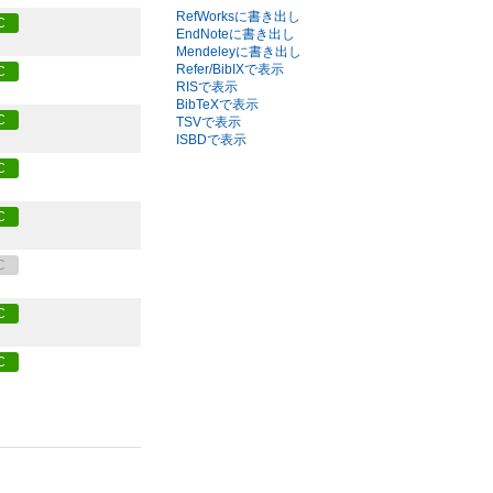
RefWorksに書き出し
C
EndNoteに書き出し
Mendeleyに書き出し
Refer/BibIXで表示
C
RISで表示
BibTeXで表示
C
TSVで表示
ISBDで表示
C
C
C
C
C