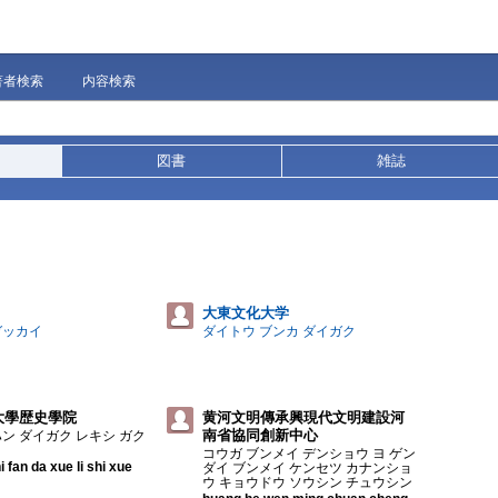
著者検索
内容検索
図書
雑誌
大東文化大学
ガッカイ
ダイトウ ブンカ ダイガク
大學歴史學院
黄河文明傳承興現代文明建設河
南省協同創新中心
ン ダイガク レキシ ガク
コウガ ブンメイ デンショウ ヨ ゲン
 fan da xue li shi xue
ダイ ブンメイ ケンセツ カナンショ
ウ キョウドウ ソウシン チュウシン