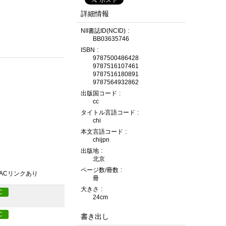
詳細情報
NII書誌ID(NCID)
BB03635746
ISBN
9787500486428
9787516107461
9787516180891
9787564932862
出版国コード
cc
タイトル言語コード
chi
本文言語コード
chijpn
出版地
北京
ページ数/冊数
PACリンクあり
冊
大きさ
C
24cm
C
書き出し