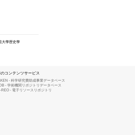
師範大學歴史學
IIのコンテンツサービス
AKEN - 科学研究費助成事業データベース
RDB - 学術機関リポジトリデータベース
II-REO - 電子リソースリポジトリ