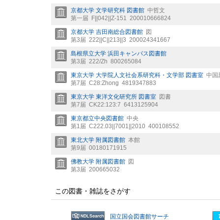
京都大学 文学研究科 図書館
中哲文
第一届
F||042||Z-151
200010666824
京都大学 吉田南総合図書館
図
第3届
222||C||213||3
200024341667
島根県立大学 浜田キャンパス図書館
第3届
222/Zh
800265084
東京大学 大学院人文社会系研究科・文学部 図書室
中国
第7届
C28:Zhong
4819347883
東京大学 東洋文化研究所 図書室
図書
第7届
CK22:123:7
6413125904
東京都立中央図書館
中央
第1届
C222.03||7001||2010
400108552
東北大学 附属図書館
本館
第9届
00180171915
佛教大学 附属図書館
図
第3届
200665032
この図書・雑誌をさがす
国立国会図書館サーチ