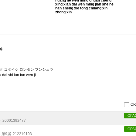
huang he wen ming chuan cheng
xing xian dai wen ming jian she he
nan sheng xie tong chuang xin
zhong xin
編
ク コダイシ ロンダン ブンシュウ
dai shi lun tan wen ji
O
OPA
9
20001392477
OPA
6
,
第9届
212219103