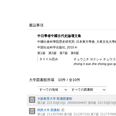
書誌事項
中日學者中國古代史論壇文集
中國社會科學院歴史研究所, 日本東方學會, 大東文化大學
中国社会科学出版社, 2010.4-
第1届
第3届
第7届
第9届
タイトル読み
チュウニチ ガクシャ チュウゴ
zhong ri xue zhe zhong guo gu 
大学図書館所蔵
10
件 /
全
10
件
すべての地域
すべての図書館
大阪教育大学 附属図書館
第1届
222.03||Ch||1
20000264947
,
第9届
222.03||Ch||
関西大学 図書館
図
第1届
211357090
,
第3届
211357103
,
第7届
21173766