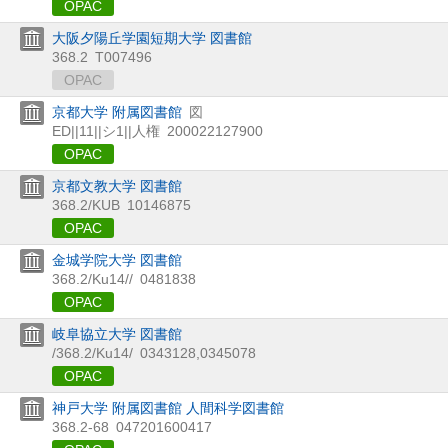
OPAC
大阪夕陽丘学園短期大学 図書館
368.2
T007496
OPAC
京都大学 附属図書館
図
ED||11||シ1||人権
200022127900
OPAC
京都文教大学 図書館
368.2/KUB
10146875
OPAC
金城学院大学 図書館
368.2/Ku14//
0481838
OPAC
岐阜協立大学 図書館
/368.2/Ku14/
0343128,0345078
OPAC
神戸大学 附属図書館 人間科学図書館
368.2-68
047201600417