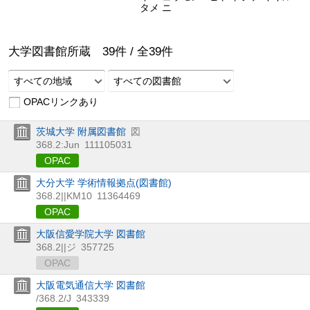
タメ ニ
大学図書館所蔵
39
件 /
全
39
件
すべての地域
すべての図書館
OPACリンクあり
茨城大学 附属図書館
図
368.2:Jun
111105031
OPAC
大分大学 学術情報拠点(図書館)
368.2||KM10
11364469
OPAC
大阪信愛学院大学 図書館
368.2||ジ
357725
OPAC
大阪電気通信大学 図書館
/368.2/J
343339