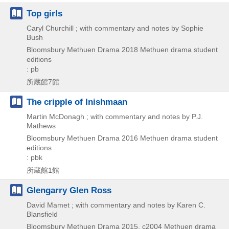
Top girls
Caryl Churchill ; with commentary and notes by Sophie
Bush
Bloomsbury Methuen Drama
2018
Methuen drama student
editions
: pb
所蔵館7館
The cripple of Inishmaan
Martin McDonagh ; with commentary and notes by P.J.
Mathews
Bloomsbury Methuen Drama
2016
Methuen drama student
editions
: pbk
所蔵館1館
Glengarry Glen Ross
David Mamet ; with commentary and notes by Karen C.
Blansfield
Bloomsbury Methuen Drama
2015, c2004
Methuen drama