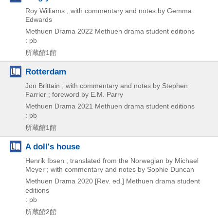
Roy Williams ; with commentary and notes by Gemma
Edwards
Methuen Drama
2022
Methuen drama student editions
: pb
所蔵館1館
Rotterdam
Jon Brittain ; with commentary and notes by Stephen
Farrier ; foreword by E.M. Parry
Methuen Drama
2021
Methuen drama student editions
: pb
所蔵館1館
A doll's house
Henrik Ibsen ; translated from the Norwegian by Michael
Meyer ; with commentary and notes by Sophie Duncan
Methuen Drama
2020
[Rev. ed.]
Methuen drama student
editions
: pb
所蔵館2館