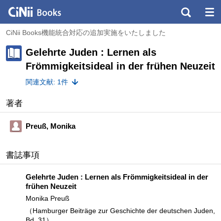
CiNii Books機能統合対応の追加実施をいたしました
Gelehrte Juden : Lernen als
Frömmigkeitsideal in der frühen Neuzeit
関連文献: 1件
著者
Preuß, Monika
書誌事項
Gelehrte Juden : Lernen als Frömmigkeitsideal in der
frühen Neuzeit
Monika Preuß
（Hamburger Beiträge zur Geschichte der deutschen Juden,
Bd. 31）