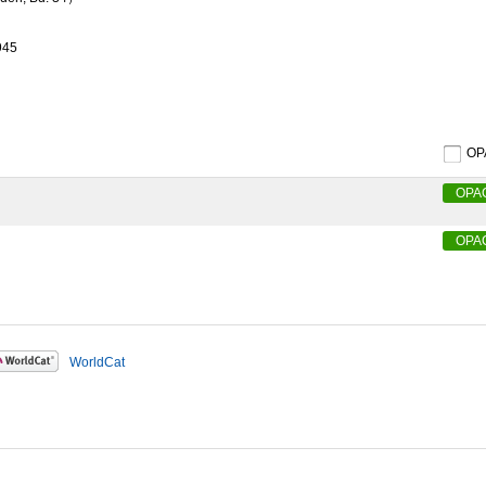
945
O
OPA
OPA
WorldCat