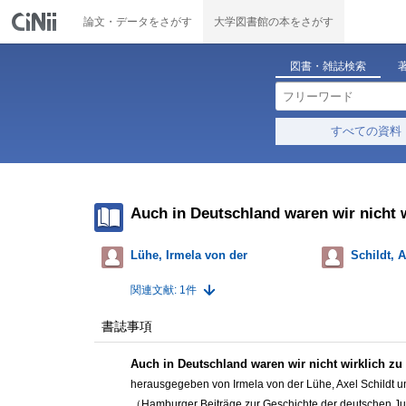
論文・データをさがす
大学図書館の本をさがす
図書・雑誌検索
すべての資料
Auch in Deutschland waren wir nicht 
Lühe, Irmela von der
Schildt, A
関連文献: 1件
書誌事項
Auch in Deutschland waren wir nicht wirklich zu
herausgegeben von Irmela von der Lühe, Axel Schildt u
（Hamburger Beiträge zur Geschichte der deutschen J