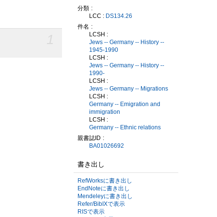
分類
LCC :
DS134.26
件名
LCSH :
1
Jews -- Germany -- History --
1945-1990
LCSH :
Jews -- Germany -- History --
1990-
LCSH :
Jews -- Germany -- Migrations
LCSH :
Germany -- Emigration and
immigration
LCSH :
Germany -- Ethnic relations
親書誌ID
BA01026692
書き出し
RefWorksに書き出し
EndNoteに書き出し
Mendeleyに書き出し
Refer/BibIXで表示
RISで表示