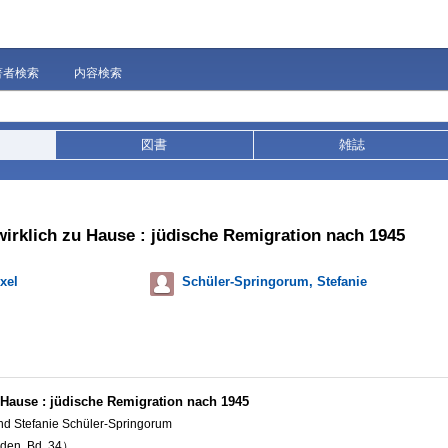
著者検索
内容検索
図書
雑誌
wirklich zu Hause : jüdische Remigration nach 1945
xel
Schüler-Springorum, Stefanie
 Hause : jüdische Remigration nach 1945
nd Stefanie Schüler-Springorum
uden, Bd. 34）