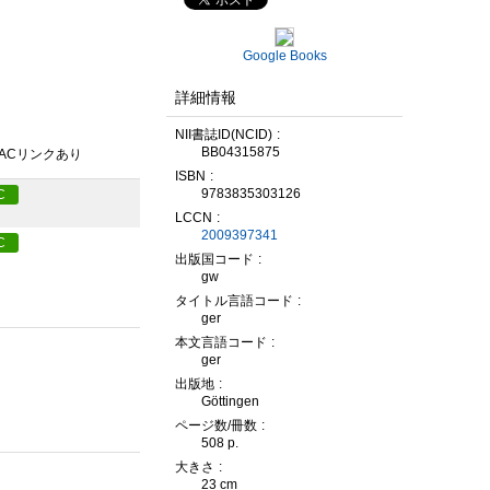
Google Books
詳細情報
NII書誌ID(NCID)
BB04315875
PACリンクあり
ISBN
9783835303126
C
LCCN
2009397341
C
出版国コード
gw
タイトル言語コード
ger
本文言語コード
ger
出版地
Göttingen
ページ数/冊数
508 p.
大きさ
23 cm