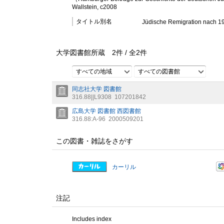
Wallstein, c2008
タイトル別名
Jüdische Remigration nach 1
大学図書館所蔵
2
件 /
全
2
件
すべての地域
すべての図書館
同志社大学 図書館
316.88||L9308
107201842
広島大学 図書館 西図書館
316.88:A-96
2000509201
この図書・雑誌をさがす
カーリル
注記
Includes index