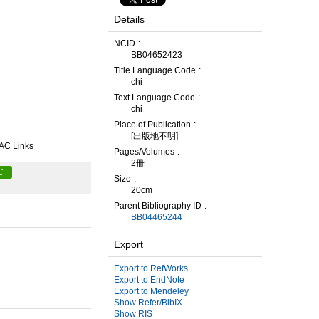
Details
NCID
BB04652423
Title Language Code
chi
Text Language Code
chi
Place of Publication
[出版地不明]
AC Links
Pages/Volumes
2冊
C
Size
20cm
Parent Bibliography ID
BB04465244
Export
Export to RefWorks
Export to EndNote
Export to Mendeley
Show Refer/BibIX
Show RIS