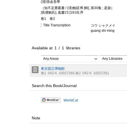
(清)張金吾學
（知不足齋叢書 / (清)鮑廷博 [輯], 第30集 ; 是兢）
[長塘鮑氏], 嘉慶23 [1818] 序
卷1
卷2
Title Transcription
コウ シャクメイ
guang shi ming
Available at
1
/
1
libraries
Any Areas
Any Libraries
東京国立博物館
卷1
042-6
10027260
,
卷2
042-6
10027261
Search this Book/Journal
WorldCat
Note