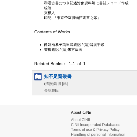
和漢古書につき記述対象資料毎に書誌レコード作成
線装
夾板入
印記: 「東京帝室博物館図書之印」
Contents of Works
餘姚兩孝子萬里尋親記 / (清)翁廣平篹
畫梅題記 / (清)朱方藹著
Related Books： 1-1 of 1
知不足齋叢書
(清)鮑廷博 [輯]
長塘鮑氏
About CiNii
About CiNii
CiNii Incorporated Databases
Terms of use & Privacy Policy
Handling of personal information