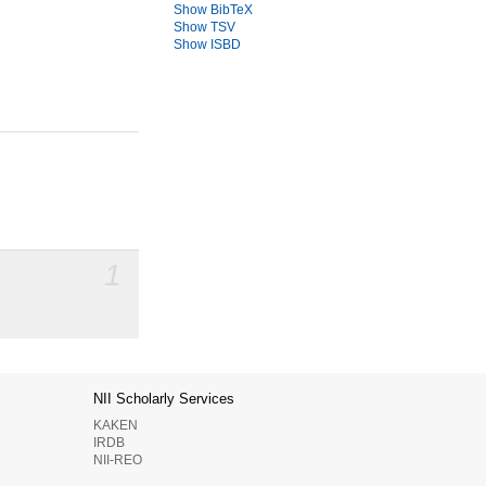
Show BibTeX
Show TSV
Show ISBD
1
NII Scholarly Services
KAKEN
IRDB
NII-REO