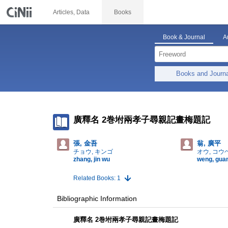
Articles, Data
Books
Book & Journal
A
Books and Journ
廣釋名 2巻坿兩孝子尋親記畫梅題記
張, 金吾
翁, 廣平
チョウ, キンゴ
オウ, コウ
zhang, jin wu
weng, gua
Related Books: 1
Bibliographic Information
廣釋名 2巻坿兩孝子尋親記畫梅題記