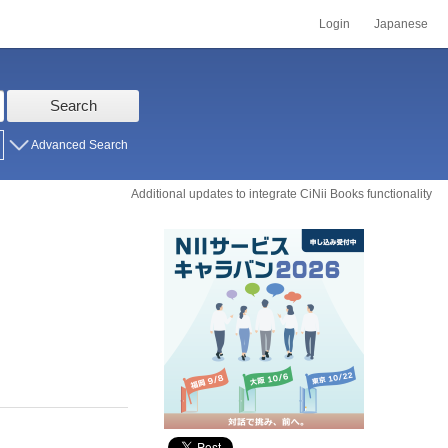
Login
Japanese
Search
Advanced Search
Additional updates to integrate CiNii Books functionality