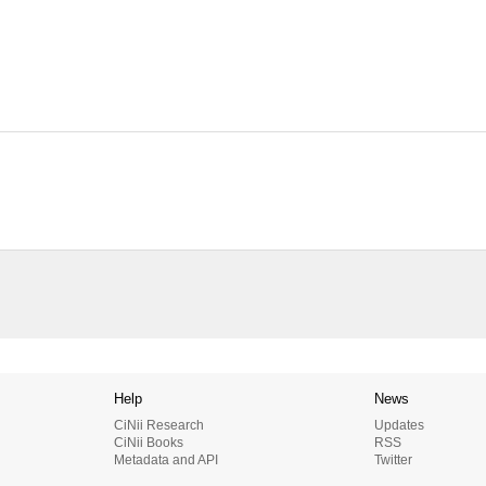
Help
News
CiNii Research
Updates
CiNii Books
RSS
Metadata and API
Twitter