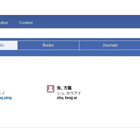
uthor
Content
als
Books
Journals
朱, 方藹
ヘイ
シュ, ホウアイ
ng ping
zhu, fang ai