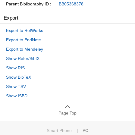
Parent Bibliography ID
BB05368378
Export
Export to RefWorks
Export to EndNote
Export to Mendeley
Show Refer/BibIX
Show RIS
Show BibTeX
Show TSV
Show ISBD
Page Top
Smart Phone
|
PC