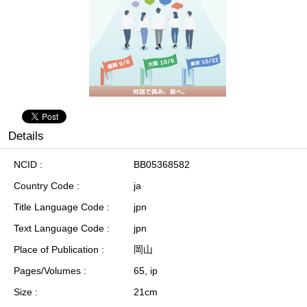
Details
NCID
BB05368582
Country Code
ja
Title Language Code
jpn
Text Language Code
jpn
Place of Publication
岡山
Pages/Volumes
65, ip
Size
21cm