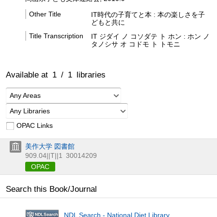
Other Title
IT時代の子育てと本 : 本の楽しさを子
どもと共に
Title Transcription
IT ジダイ ノ コソダテ ト ホン : ホン ノ
タノシサ オ コドモ ト トモニ
Available at
1
/
1
libraries
Any Areas
Any Libraries
OPAC Links
美作大学 図書館
909.04||T||1
30014209
OPAC
Search this Book/Journal
NDL Search - National Diet Library