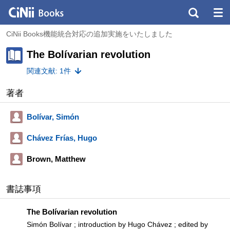
CiNii Books機能統合対応の追加実施をいたしました
The Bolívarian revolution
関連文献: 1件
著者
Bolívar, Simón
Chávez Frías, Hugo
Brown, Matthew
書誌事項
The Bolívarian revolution
Simón Bolívar ; introduction by Hugo Chávez ; edited by