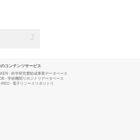
1
IIのコンテンツサービス
AKEN - 科学研究費助成事業データベース
RDB - 学術機関リポジトリデータベース
II-REO - 電子リソースリポジトリ