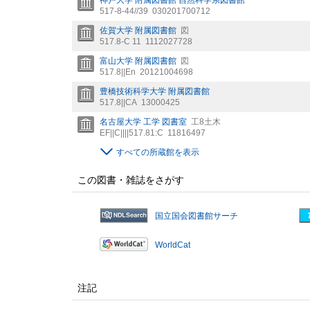
神戸大学 附属図書館 自然科学系図書館
517-8-44//39
030201700712
佐賀大学 附属図書館
図
517.8-C 11
1112027728
富山大学 附属図書館
図
517.8||En
20121004698
豊橋技術科学大学 附属図書館
517.8||CA
13000425
名古屋大学 工学 図書室
工8土木
EF||C||||517.81:C
11816497
すべての所蔵館を表示
この図書・雑誌をさがす
国立国会図書館サーチ
WorldCat
注記