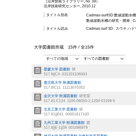
（沿岸技術ライブラリー, no. 39）
沿岸技術研究センター, 2010.12
タイトル別名
Cadmas-surf/3D:数
数値波動水槽の研究・開発 : C
タイトル読み
Cadmas surf 3D : スウ
大学図書館所蔵
15
件 /
全
15
件
すべての地域
すべての図書館
愛媛大学 図書館
研
517.8||CA
031201106003
鹿児島大学 附属図書館
517.8/C11
11113070352
金沢大学 附属図書館
研究室
517.81:C124
1100-06050-2,1200-03169-5
北見工業大学 図書館
研
517.81||E61
00001617193
九州工業大学 附属図書館
図
517.8||E-1||39
001086979