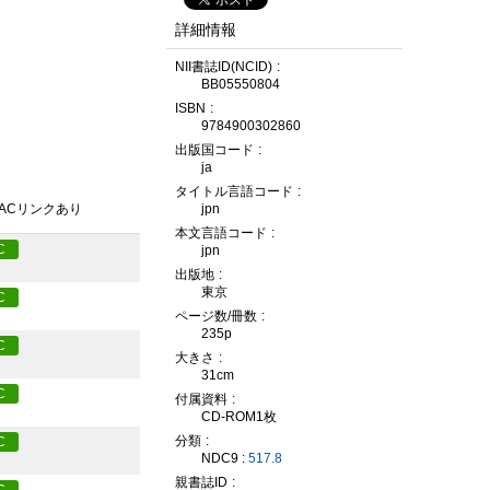
詳細情報
NII書誌ID(NCID)
BB05550804
ISBN
9784900302860
出版国コード
ja
タイトル言語コード
jpn
PACリンクあり
本文言語コード
C
jpn
出版地
東京
C
ページ数/冊数
235p
C
大きさ
31cm
C
付属資料
CD-ROM1枚
分類
C
NDC9 :
517.8
親書誌ID