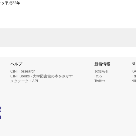
データ平成22年
ヘルプ
新着情報
N
CiNii Research
お知らせ
K
CiNii Books - 大学図書館の本をさがす
RSS
I
メタデータ・API
Twitter
N