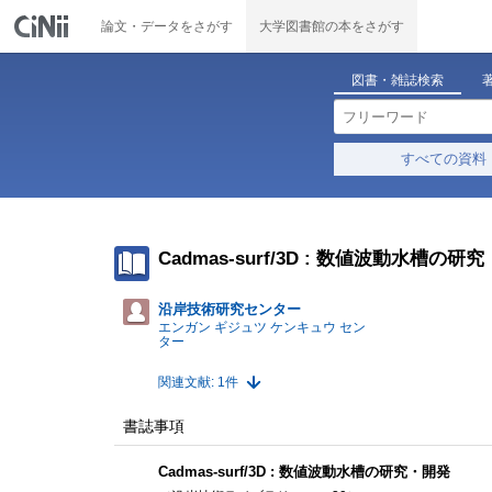
論文・データをさがす
大学図書館の本をさがす
図書・雑誌検索
すべての資料
Cadmas-surf/3D : 数値波動水槽の研
沿岸技術研究センター
エンガン ギジュツ ケンキュウ セン
ター
関連文献: 1件
書誌事項
Cadmas-surf/3D : 数値波動水槽の研究・開発