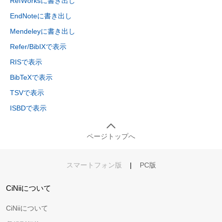
RefWorksに書き出し
EndNoteに書き出し
Mendeleyに書き出し
Refer/BibIXで表示
RISで表示
BibTeXで表示
TSVで表示
ISBDで表示
ページトップへ
スマートフォン版
|
PC版
CiNiiについて
CiNiiについて