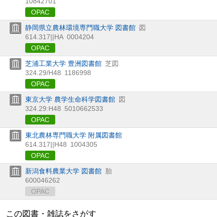
10842701
OPAC
静岡県立農林環境専門職大学 図書館
図
614.317||HA
0004204
OPAC
芝浦工業大学 豊洲図書館
芝図
324.29/H48
1186998
OPAC
東京大学 農学生命科学図書館
図
324.29:H48
5010662533
OPAC
東北農林専門職大学 附属図書館
614.317||H48
1004305
OPAC
新潟食料農業大学 図書館
胎
600046262
OPAC
この図書・雑誌をさがす