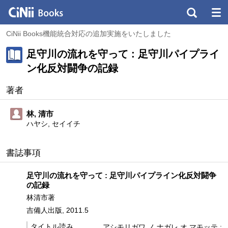
CiNii Books機能統合対応の追加実施をいたしました
足守川の流れを守って : 足守川パイプライ
ン化反対闘争の記録
著者
林, 清市
ハヤシ, セイイチ
書誌事項
足守川の流れを守って : 足守川パイプライン化反対闘争
の記録
林清市著
吉備人出版, 2011.5
タイトル読み
アシモリガワ ノ ナガレ オ マモッテ :