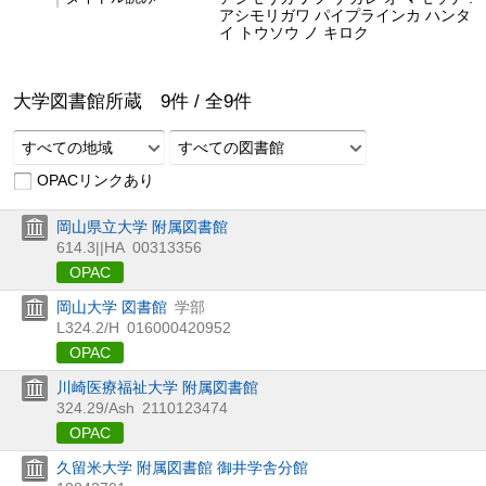
アシモリガワ パイプラインカ ハンタ
イ トウソウ ノ キロク
大学図書館所蔵
9
件 /
全
9
件
すべての地域
すべての図書館
OPACリンクあり
岡山県立大学 附属図書館
614.3||HA
00313356
OPAC
岡山大学 図書館
学部
L324.2/H
016000420952
OPAC
川崎医療福祉大学 附属図書館
324.29/Ash
2110123474
OPAC
久留米大学 附属図書館 御井学舎分館