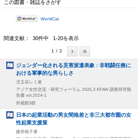
この図書・雑誌をさがす
WorldCat
関連文献： 30件中 1-20を表示
1 / 2
ジェンダー化される災害派遣表象 : 非戦闘任務に
おける軍事的な男らしさ
児玉谷レミ著
アジア女性交流・研究フォーラム
2025.3
KFAW 調査研究報
告書 vol.2024-1
所蔵館3館
日本の起業活動の男女間格差と非三大都市圏の女
性起業支援策
建井順子著