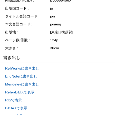
NII書誌ID(NCID)
BB0588456X
出版国コード
ja
タイトル言語コード
jpn
本文言語コード
jpneng
出版地
[東京],[横須賀]
ページ数/冊数
124p
大きさ
30cm
書き出し
RefWorksに書き出し
EndNoteに書き出し
Mendeleyに書き出し
Refer/BibIXで表示
RISで表示
BibTeXで表示