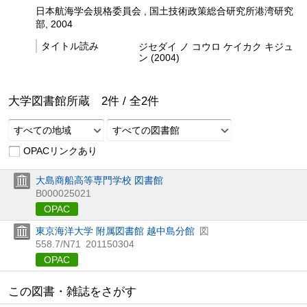
日本航海学会規格委員会 , 国土技術政策総合研究所港湾研究
部, 2004
タイトル読み
ジセダイ ノ コウロ ケイカク キジュ
ン (2004)
大学図書館所蔵
2
件 /
全
2
件
すべての地域
すべての図書館
OPACリンクあり
大島商船高等専門学校 図書館
B000025021
OPAC
東京海洋大学 附属図書館 越中島分館
図
558.7/N71
201150304
OPAC
この図書・雑誌をさがす