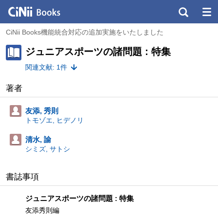
CiNii Books機能統合対応の追加実施をいたしました
ジュニアスポーツの諸問題 : 特集
関連文献: 1件
著者
友添, 秀則
トモゾエ, ヒデノリ
清水, 諭
シミズ, サトシ
書誌事項
ジュニアスポーツの諸問題 : 特集
友添秀則編