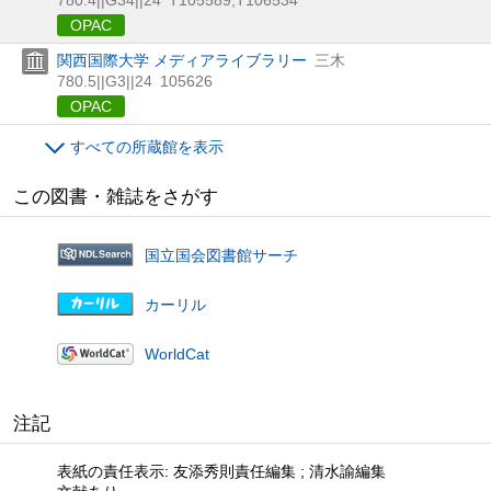
OPAC
関西国際大学 メディアライブラリー
三木
780.5||G3||24
105626
OPAC
すべての所蔵館を表示
この図書・雑誌をさがす
国立国会図書館サーチ
カーリル
WorldCat
注記
表紙の責任表示: 友添秀則責任編集 ; 清水諭編集