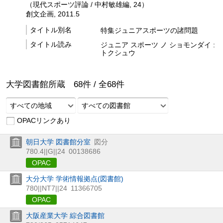
（現代スポーツ評論 / 中村敏雄編, 24）
創文企画, 2011.5
タイトル別名
特集ジュニアスポーツの諸問題
タイトル読み
ジュニア スポーツ ノ ショモンダイ :
トクシュウ
大学図書館所蔵
68
件 /
全
68
件
すべての地域
すべての図書館
OPACリンクあり
朝日大学 図書館分室
図分
780.4||G||24
00138686
OPAC
大分大学 学術情報拠点(図書館)
780||NT7||24
11366705
OPAC
大阪産業大学 綜合図書館