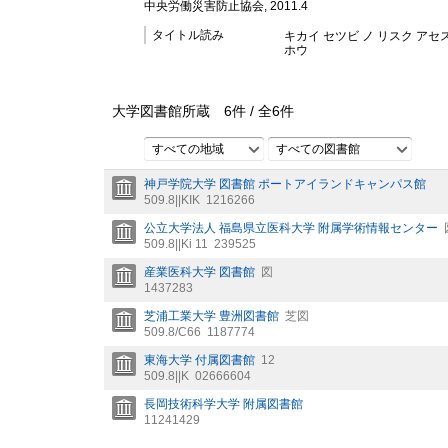
中央労働災害防止協会, 2011.4
タイトル読み
キカイ セツビ ノ リスク アセ
ホウ
大学図書館所蔵
6
件 /
全
6
件
すべての地域
すべての図書館
神戸学院大学 図書館 ポートアイランドキャンパス館
509.8||KIK
1216266
公立大学法人 福島県立医科大学 附属学術情報センター
509.8||Ki 11
239525
産業医科大学 図書館
図
1437283
芝浦工業大学 豊洲図書館
芝図
509.8/C66
1187774
東海大学 付属図書館
12
509.8||K
02666604
長岡技術科学大学 附属図書館
11241429