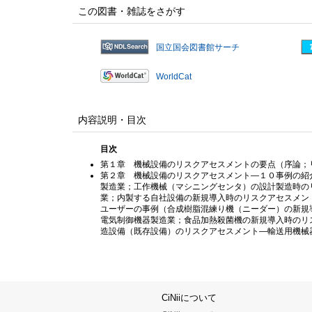
この図書・雑誌をさがす
国立国会図書館サーチ
WorldCat
内容説明・目次
目次
第１章 機械設備のリスクアセスメントの要点（序論；
第２章 機械設備のリスクアセスメント—１０事例の紹
製造業；工作機械（マシニングセンタ）の設計製造時の
業；内製する自社設備の新規導入時のリスクアセスメン
ユーザーの事例（合成樹脂混練り機（ニーダー）の新規
電気制御機器製造業；食品加熱殺菌機の新規導入時のリ
造設備（既存設備）のリスクアセスメント—輸送用機械
CiNiiについて