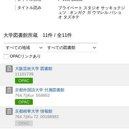
タイトル読み
プライベート スタジオ サッキョクジ
ュツ : オンガク ガ ウマレル バショ
オ タズネテ
大学図書館所蔵
11
件 /
全
11
件
すべての地域
すべての図書館
OPACリンクあり
大阪芸術大学 図書館
11101739
OPAC
京都外国語大学 付属図書館
764.7||Kur
558852
OPAC
京都精華大学 情報館
764.7||Ku 72
00188982
OPAC