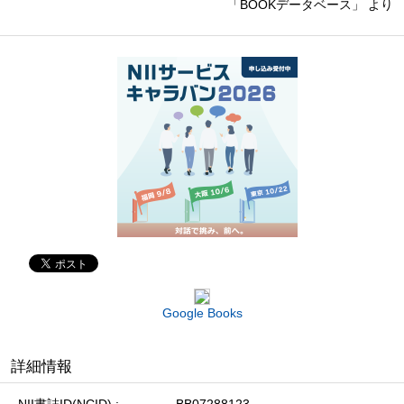
「BOOKデータベース」 より
Google Books
詳細情報
NII書誌ID(NCID)
BB07288123