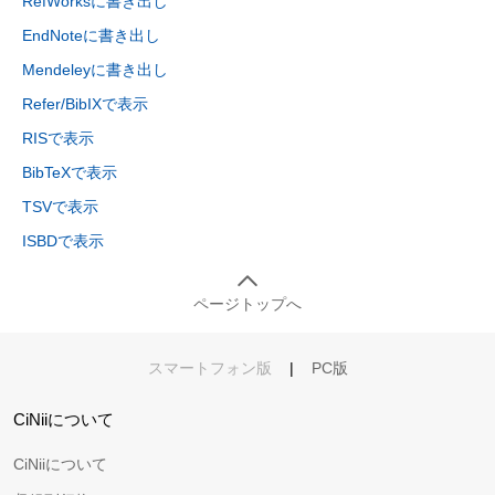
RefWorksに書き出し
EndNoteに書き出し
Mendeleyに書き出し
Refer/BibIXで表示
RISで表示
BibTeXで表示
TSVで表示
ISBDで表示
ページトップへ
スマートフォン版
|
PC版
CiNiiについて
CiNiiについて