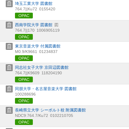
埼玉工業大学 図書館
764.7||Ku72
0155420
OPAC
西南学院大学 図書館
図
764.7||170
1006905119
OPAC
東京音楽大学 付属図書館
M0.9/K9661
01234837
OPAC
同志社女子大学 京田辺図書館
764.7||K9609
118204190
OPAC
同朋大学・名古屋音楽大学 図書館
100288696
OPAC
長崎県立大学 シーボルト校 附属図書館
NDC9:764.7/Ku72
0102210705
OPAC