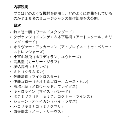
内容説明
プロはどのような機材を使用し、どのように作曲をしている
のか？１６名のミュージシャンの創作部屋を大公開。
目次
鈴木惣一朗（ワールドスタンダード）
クボケンジ（メレンゲ）＆木下理樹（アートスクール、キリ
ング・ボーイ）
オリヴァー・アッカーマン（ア・プレイス・トゥ・ベリー・
ストレンジャーズ）
小宮山雄飛（ホフディラン、ユウヒーズ）
高桑圭（カーリー・ジラフ）
堀込高樹（キリンジ）
ミト（クラムボン）
佐藤清喜（マイクロスター）
伊藤ゴロー（ナオミ＆ゴロー、ムース・ヒル）
深沼元昭（メロウヘッド、プレイグス）
キャロライン（マイス・パレード）
タテミツヲ（Ｆｌａｔ７、コクトー・ツインズ）
ショーン・オヘイガン（ハイ・ラマズ）
ハコザキミナコ（ミナクマリ）
西寺郷太（ノーナ・リーヴス）