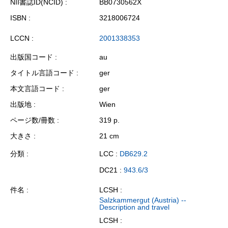
NII書誌ID(NCID)
BB0730562X
ISBN
3218006724
LCCN
2001338353
出版国コード
au
タイトル言語コード
ger
本文言語コード
ger
出版地
Wien
ページ数/冊数
319 p.
大きさ
21 cm
分類
LCC :
DB629.2
DC21 :
943.6/3
件名
LCSH :
Salzkammergut (Austria) --
Description and travel
LCSH :