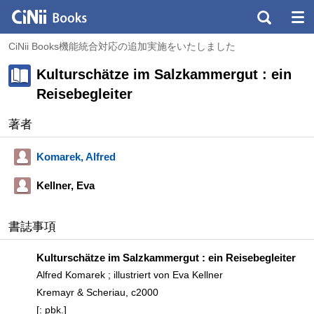
CiNii Books機能統合対応の追加実施をいたしました
Kulturschätze im Salzkammergut : ein
Reisebegleiter
著者
Komarek, Alfred
Kellner, Eva
書誌事項
Kulturschätze im Salzkammergut : ein Reisebegleiter
Alfred Komarek ; illustriert von Eva Kellner
Kremayr & Scheriau, c2000
[: pbk.]