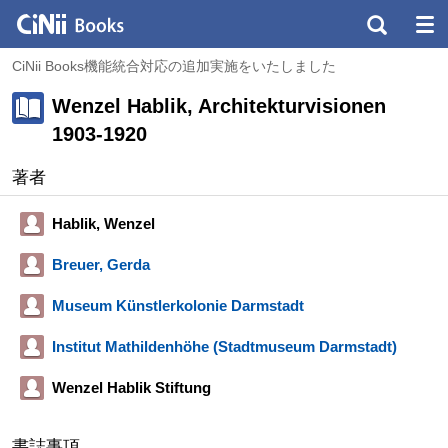
CiNii Books機能統合対応の追加実施をいたしました
Wenzel Hablik, Architekturvisionen
1903-1920
著者
Hablik, Wenzel
Breuer, Gerda
Museum Künstlerkolonie Darmstadt
Institut Mathildenhöhe (Stadtmuseum Darmstadt)
Wenzel Hablik Stiftung
書誌事項