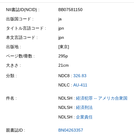
NII書誌ID(NCID)
BB07581150
出版国コード
ja
タイトル言語コード
jpn
本文言語コード
jpn
出版地
[東京]
ページ数/冊数
295p
大きさ
21cm
分類
NDC8 :
326.83
NDLC :
AU-411
件名
NDLSH :
経済犯罪 -- アメリカ合衆国
NDLSH :
経済刑法
NDLSH :
企業責任
親書誌ID
BN04263357