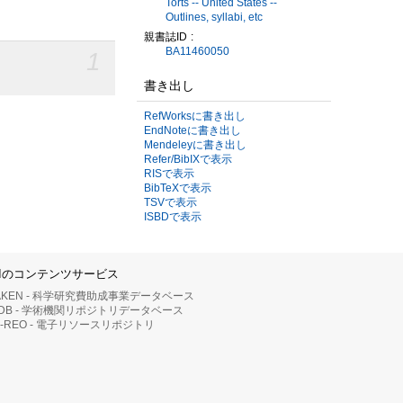
Torts -- United States --
Outlines, syllabi, etc
親書誌ID
BA11460050
1
書き出し
RefWorksに書き出し
EndNoteに書き出し
Mendeleyに書き出し
Refer/BibIXで表示
RISで表示
BibTeXで表示
TSVで表示
ISBDで表示
IIのコンテンツサービス
AKEN - 科学研究費助成事業データベース
RDB - 学術機関リポジトリデータベース
II-REO - 電子リソースリポジトリ