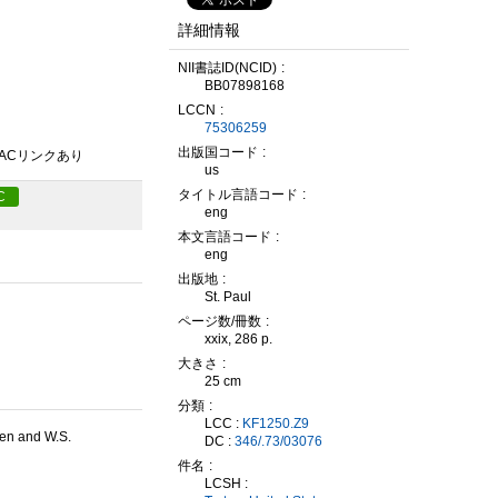
詳細情報
NII書誌ID(NCID)
BB07898168
LCCN
75306259
出版国コード
PACリンクあり
us
タイトル言語コード
C
eng
本文言語コード
eng
出版地
St. Paul
ページ数/冊数
xxix, 286 p.
大きさ
25 cm
分類
LCC :
KF1250.Z9
sen and W.S.
DC :
346/.73/03076
件名
LCSH :