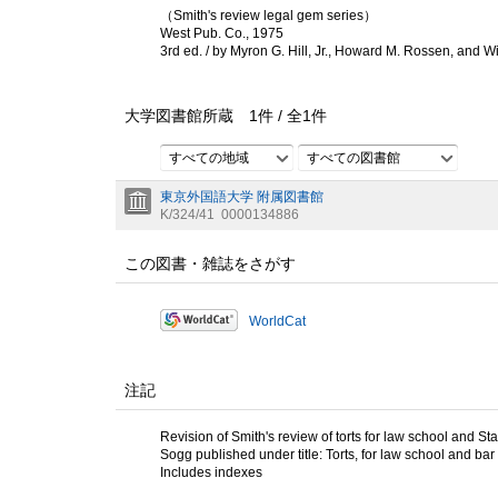
（Smith's review legal gem series）
West Pub. Co., 1975
3rd ed. / by Myron G. Hill, Jr., Howard M. Rossen, and W
大学図書館所蔵
1
件 /
全
1
件
すべての地域
すべての図書館
東京外国語大学 附属図書館
K/324/41
0000134886
この図書・雑誌をさがす
WorldCat
注記
Revision of Smith's review of torts for law school and 
Sogg published under title: Torts, for law school and ba
Includes indexes