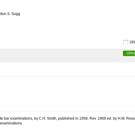
ilton S. Sogg
O
OPA
State bar examinations, by C.H. Smith, published in 1958. Rev. 1969 ed. by H.M. Ros
r examinations