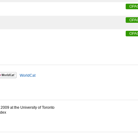
OPA
OPA
OPA
WorldCat
2009 at the University of Toronto
ndex