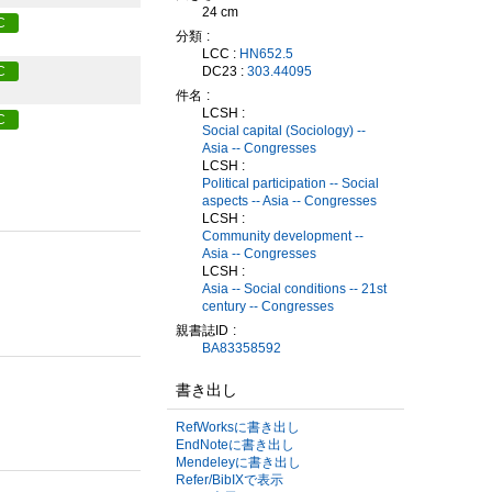
24 cm
C
分類
LCC :
HN652.5
DC23 :
303.44095
C
件名
LCSH :
C
Social capital (Sociology) --
Asia -- Congresses
LCSH :
Political participation -- Social
aspects -- Asia -- Congresses
LCSH :
Community development --
Asia -- Congresses
LCSH :
Asia -- Social conditions -- 21st
century -- Congresses
親書誌ID
BA83358592
書き出し
RefWorksに書き出し
EndNoteに書き出し
Mendeleyに書き出し
Refer/BibIXで表示