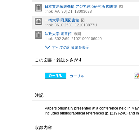
日本貿易振興機構 アジア経済研究所 図書館
図
: hbk
AA||30||D1
18003038
一橋大学 附属図書館
図
: hbk
3610:2531
121013877U
法政大学 図書館
市図
: hbk
302.2/69
21021000106040
すべての所蔵館を表示
この図書・雑誌をさがす
カーリル
注記
Papers originally presented at a conference held in May 
Includes bibliographical references (p. [219]-246) and i
収録内容