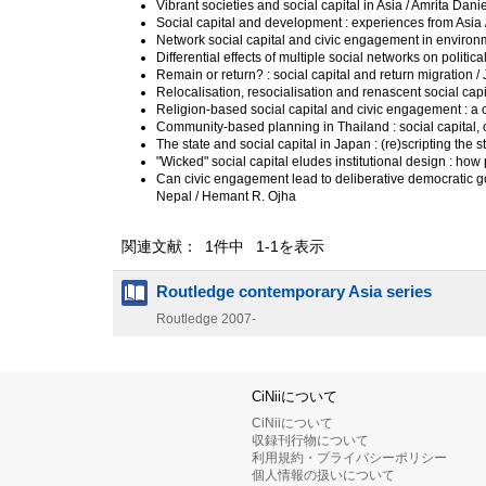
Vibrant societies and social capital in Asia / Amrita Dan
Social capital and development : experiences from Asia
Network social capital and civic engagement in environm
Differential effects of multiple social networks on politica
Remain or return? : social capital and return migration /
Relocalisation, resocialisation and renascent social capi
Religion-based social capital and civic engagement : a 
Community-based planning in Thailand : social capital, 
The state and social capital in Japan : (re)scripting t
"Wicked" social capital eludes institutional design : h
Can civic engagement lead to deliberative democratic 
Nepal / Hemant R. Ojha
関連文献： 1件中 1-1を表示
Routledge contemporary Asia series
Routledge
2007-
CiNiiについて
CiNiiについて
収録刊行物について
利用規約・プライバシーポリシー
個人情報の扱いについて