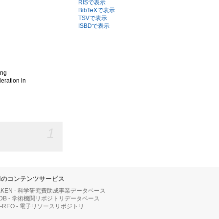
RISで表示
BibTeXで表示
TSVで表示
ISBDで表示
g
ong
eration in
1
IIのコンテンツサービス
AKEN - 科学研究費助成事業データベース
RDB - 学術機関リポジトリデータベース
II-REO - 電子リソースリポジトリ