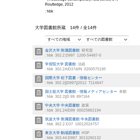
Routledge, 2012
: hbk
大学図書館所蔵
14
件 /
全
14
件
すべての地域
すべての図書館
金沢大学 附属図書館
研究室
: hbk
302.2:D997
1200-54487-0
学習院大学 図書館
法経
: hbk
302.2A/D37d//N
0200575195
国際大学 松下図書・情報センター
: hbk
302.2||D997||2012
T114647
国士舘大学 図書館・情報メディアセンター
本館
: hbk
302.2||D 99
897164
中央大学 中央図書館
政策
: hbk
301.24/D99
00025862194
筑波大学 附属図書館 中央図書館
: hbk
362.2-D37
10012024757
東京大学 駒場図書館
HSP
: hbk
303.44:D997
3013260132