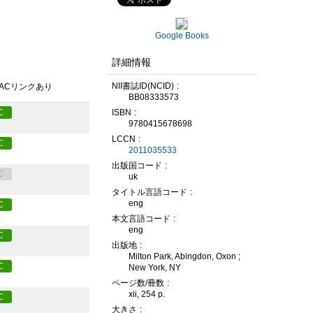
Google Books
詳細情報
NII書誌ID(NCID)
PACリンクあり
BB08333573
ISBN
C
9780415678698
LCCN
C
2011035533
出版国コード
C
uk
タイトル言語コード
eng
C
本文言語コード
eng
C
出版地
Milton Park, Abingdon, Oxon ;
C
New York, NY
ページ数/冊数
xii, 254 p.
C
大きさ