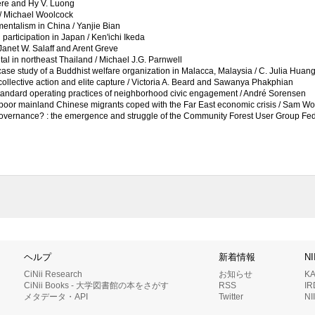
iere and Hy V. Luong
 / Michael Woolcock
entalism in China / Yanjie Bian
l participation in Japan / Ken'ichi Ikeda
 Janet W. Salaff and Arent Greve
tal in northeast Thailand / Michael J.G. Parnwell
case study of a Buddhist welfare organization in Malacca, Malaysia / C. Julia Huan
collective action and elite capture / Victoria A. Beard and Sawanya Phakphian
he standard operating practices of neighborhood civic engagement / André Sorensen
ow poor mainland Chinese migrants coped with the Far East economic crisis / Sam W
governance? : the emergence and struggle of the Community Forest User Group Fed
ヘルプ
新着情報
N
CiNii Research
お知らせ
K
CiNii Books - 大学図書館の本をさがす
RSS
I
メタデータ・API
Twitter
N