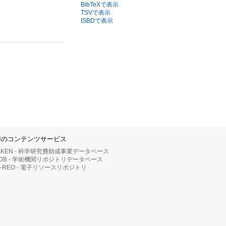
BibTeXで表示
TSVで表示
ISBDで表示
IIのコンテンツサービス
AKEN - 科学研究費助成事業データベース
RDB - 学術機関リポジトリデータベース
II-REO - 電子リソースリポジトリ