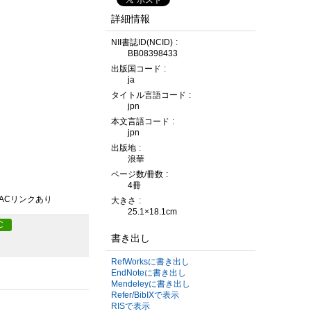
詳細情報
NII書誌ID(NCID)
BB08398433
出版国コード
ja
タイトル言語コード
jpn
本文言語コード
jpn
出版地
浪華
ページ数/冊数
4冊
PACリンクあり
大きさ
25.1×18.1cm
C
書き出し
RefWorksに書き出し
EndNoteに書き出し
Mendeleyに書き出し
Refer/BibIXで表示
RISで表示