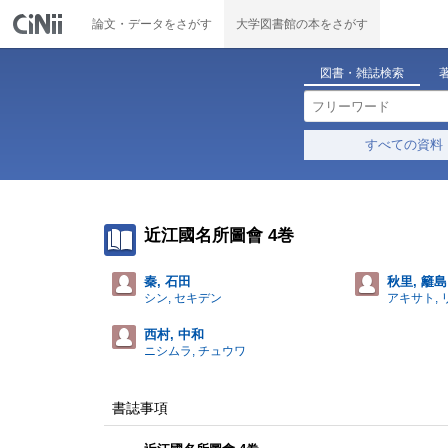
論文・データをさがす
大学図書館の本をさがす
図書・雑誌検索
すべての資料
近江國名所圖會 4巻
秦, 石田
秋里, 籬島
シン, セキデン
アキサト, 
西村, 中和
ニシムラ, チュウワ
書誌事項