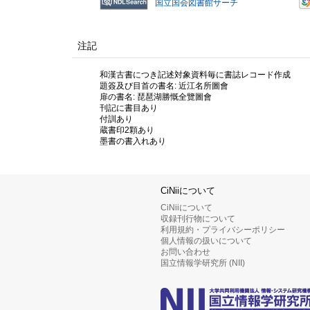
国立国会図書館サーチ
注記
和漢古書につき記述対象資料毎に書誌レコード作成
題簽及び目首の書名: 近江名所圖會
扉の書名: 琵琶湖勝慨全覽圖會
刊記に書目あり
付訓あり
蔵書印2顆あり
墨書の書入れあり
CiNiiについて
CiNiiについて
収録刊行物について
利用規約・プライバシーポリシー
個人情報の扱いについて
お問い合わせ
国立情報学研究所 (NII)