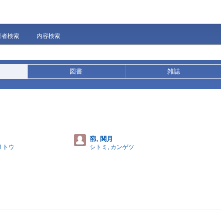
著者検索
内容検索
図書
雑誌
蔀, 関月
リトウ
シトミ, カンゲツ