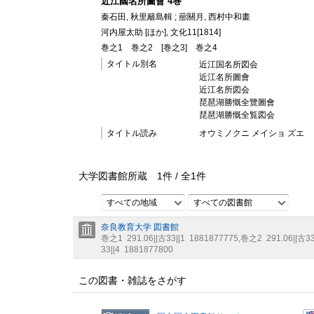
近江國名所圖會 4巻
秦石田, 秋里籬島輯 ; 蔀關月, 西村中和畫
河内屋太助 [ほか], 文化11[1814]
巻之1
巻之2
[巻之3]
巻之4
タイトル別名
近江国名所図会
近江名所圖會
近江名所図会
琵琶湖勝慨全覽圖會
琵琶湖勝慨全覧図会
タイトル読み
オウミノクニ メイショ ズエ
大学図書館所蔵
1
件 /
全
1
件
すべての地域
すべての図書館
奈良教育大学 図書館
巻之1
291.06||古33||1
1881877775
,
巻之2
291.06||古33
33||4
1881877800
この図書・雑誌をさがす