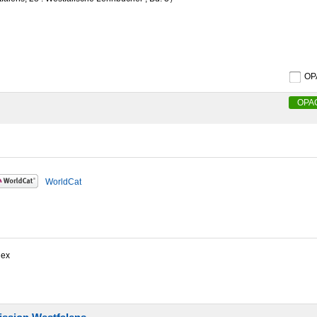
O
OPA
WorldCat
dex