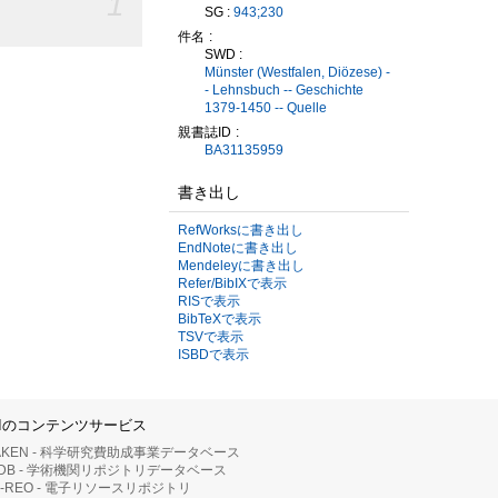
1
SG :
943;230
件名
SWD :
Münster (Westfalen, Diözese) -
- Lehnsbuch -- Geschichte
1379-1450 -- Quelle
親書誌ID
BA31135959
書き出し
RefWorksに書き出し
EndNoteに書き出し
Mendeleyに書き出し
Refer/BibIXで表示
RISで表示
BibTeXで表示
TSVで表示
ISBDで表示
IIのコンテンツサービス
AKEN - 科学研究費助成事業データベース
RDB - 学術機関リポジトリデータベース
II-REO - 電子リソースリポジトリ