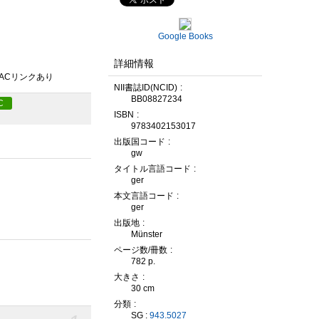
Google Books
詳細情報
PACリンクあり
NII書誌ID(NCID)
BB08827234
C
ISBN
9783402153017
出版国コード
gw
タイトル言語コード
ger
本文言語コード
ger
出版地
Münster
ページ数/冊数
782 p.
大きさ
30 cm
分類
SG :
943.5027