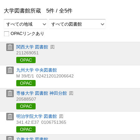
大学図書館所蔵
5
件 /
全
5
件
すべての地域
すべての図書館
OPACリンクあり
関西大学 図書館
図
211269051
OPAC
九州大学 中央図書館
M 39/E/1
024212012006642
OPAC
専修大学 図書館 神田分館
図
20588507
OPAC
明治学院大学 図書館
図
341.42:E37
0106751365
OPAC
立教大学 図書館