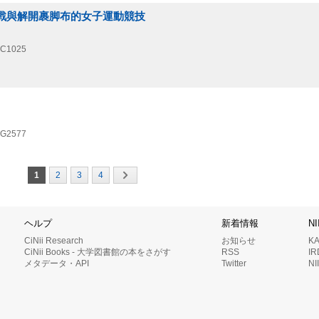
挑戰與解開裹脚布的女子運動競技
C1025
G2577
1
2
3
4
ヘルプ
新着情報
N
CiNii Research
お知らせ
K
CiNii Books - 大学図書館の本をさがす
RSS
I
メタデータ・API
Twitter
N