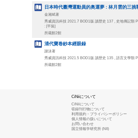
日本時代臺灣運動員的奥運夢 : 林月雲的三
金湘斌著
秀威資訊科技
2021.7
BOD1版
讀歴史 137 , 史地傳記類 P
: [平裝]
所蔵館2館
清代寶卷鈔本經眼録
謝泳著
秀威資訊科技
2021.5
BOD1版
讀歴史 135 , 語言文學類 P
所蔵館2館
CiNiiについて
CiNiiについて
収録刊行物について
利用規約・プライバシーポリシー
個人情報の扱いについて
お問い合わせ
国立情報学研究所 (NII)