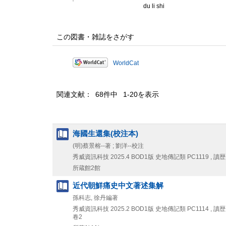
du li shi
この図書・雑誌をさがす
WorldCat
関連文献： 68件中 1-20を表示
海國生還集(校注本)
(明)蔡景榕--著 ; 劉洋--校注
秀威資訊科技
2025.4
BOD1版
史地傳記類 PC1119 , 讀歴
所蔵館2館
近代朝鮮痛史中文著述集解
孫科志, 徐丹編著
秀威資訊科技
2025.2
BOD1版
史地傳記類 PC1114 , 讀歴
卷2