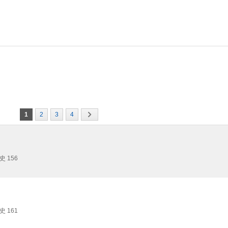
1
2
3
4
史 156
史 161