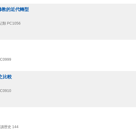
佛教的近代轉型
記類 PC1056
C0999
之比較
C0910
 讀歴史 144