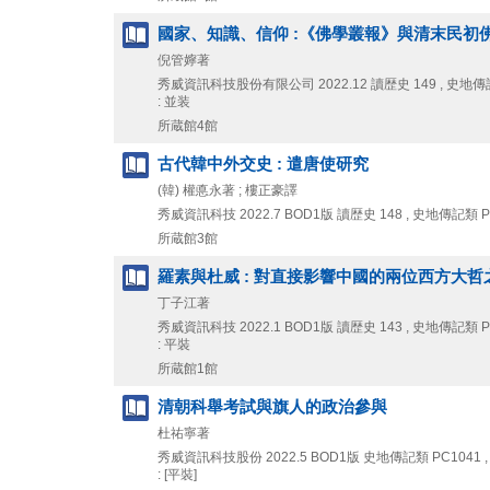
國家、知識、信仰 :《佛學叢報》與清末民初
倪管嬣著
秀威資訊科技股份有限公司
2022.12
讀歴史 149 , 史地傳
: 並装
所蔵館4館
古代韓中外交史 : 遣唐使研究
(韓) 權悳永著 ; 樓正豪譯
秀威資訊科技
2022.7
BOD1版
讀歴史 148 , 史地傳記類 P
所蔵館3館
羅素與杜威 : 對直接影響中國的兩位西方大哲
丁子江著
秀威資訊科技
2022.1
BOD1版
讀歴史 143 , 史地傳記類 P
: 平裝
所蔵館1館
清朝科舉考試與旗人的政治參與
杜祐寧著
秀威資訊科技股份
2022.5
BOD1版
史地傳記類 PC1041 ,
: [平裝]