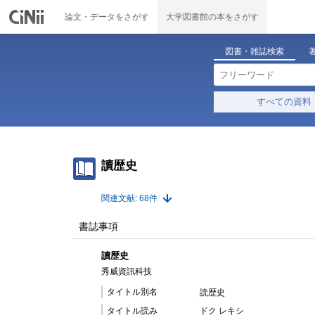
論文・データをさがす
大学図書館の本をさがす
図書・雑誌検索
すべての資料
讀歴史
関連文献: 68件
書誌事項
讀歴史
秀威資訊科技
タイトル別名
読歴史
タイトル読み
ドク レキシ