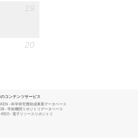
19
20
IIのコンテンツサービス
AKEN - 科学研究費助成事業データベース
RDB - 学術機関リポジトリデータベース
II-REO - 電子リソースリポジトリ