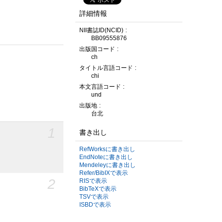
詳細情報
NII書誌ID(NCID)
BB09555876
出版国コード
ch
タイトル言語コード
chi
本文言語コード
und
出版地
台北
1
書き出し
RefWorksに書き出し
EndNoteに書き出し
Mendeleyに書き出し
Refer/BibIXで表示
2
RISで表示
BibTeXで表示
TSVで表示
ISBDで表示