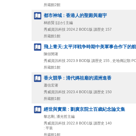
所蔵館2館
都市神域 : 香港人的聖殿與廟宇
林皓賢 [ほか] 主編
秀威資訊科技
2024.2
BOD1版
讀歴史 157
所蔵館1館
飛上青天:太平洋戦争時期中美軍事合作下的航空教育 
陳頌閔著
秀威資訊科技
2023.9
BOD版
讀歴史 155 , 史地傳記類 PC
所蔵館1館
香火競爭 : 清代媽祖廟的湄洲進香
蕭信宏著
秀威資訊科技
2023.4
BOD1版
讀歴史 150
所蔵館1館
經世與實業 : 劉廣京院士百歳紀念論文集
黎志剛, 潘光哲主編
秀威資訊科技
2022.8
BOD1版
讀歴史 140
: 平装
所蔵館1館