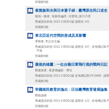
所蔵館5館
泰雅族和夫與日本妻子緑 : 臺灣原住民口述史
菊池一隆著 ; 張新民編譯 ; 邱昱翔, 謝川子譯
秀威資訊科技
2022.3
BOD1版
讀歴史 141
所蔵館1館
東北亞近代空間的形成及其影響
李曉東, 李正吉主編
秀威資訊科技
2022.3
BOD1版
讀歴史 147 , 史地傳記類 P
: 平裝
所蔵館8館
最後的雄鷹 : 一位台籍日軍飛行員的戰時日記
鄭連徳著 ; 黄彦傑編校・釋文
秀威資訊科技
2021.5
BOD1版
史地傳記類 PC0998 , 讀歴
所蔵館2館
帝國殖民教育的逸出 : 日治臺灣教育發展論集
鄭政誠著
秀威資訊科技
2021.9
BOD1版
讀歴史 122 , 史地傳記類 P
所蔵館2館