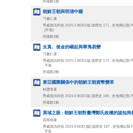
所蔵館1館
朝鮮王朝與明清中國
刁書仁著
秀威資訊科技
2025.2
BOD1版
讀歴史 171 , 史地傳記類
: [平装]
所蔵館3館
女真、後金的崛起與華夷易變
刁書仁著
秀威資訊科技
2025.2
BOD1版
讀歴史 172 , 史地傳記類
: 平裝
所蔵館2館
東亞國際關係中的朝鮮王朝貨幣變革
朴讚美著
秀威資訊科技
2024.8
BOD1版
讀歴史 166 , 史地傳記類 P
所蔵館1館
異域之眼 : 朝鮮王朝對臺灣鄭氏政權的認知與
雷雨晴著
秀威資訊科技
2024.9
BOD [版]
讀歴史 167 , 史地傳記類 P
: 平裝