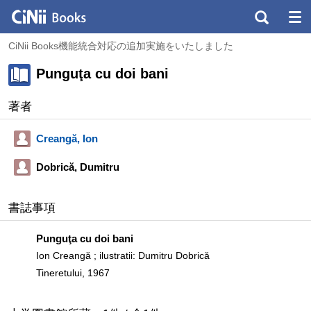
CiNii Books機能統合対応の追加実施をいたしました
Punguţa cu doi bani
著者
Creangă, Ion
Dobrică, Dumitru
書誌事項
Punguţa cu doi bani
Ion Creangă ; ilustratii: Dumitru Dobrică
Tineretului, 1967