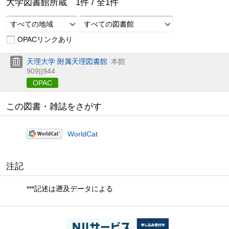
大学図書館所蔵
1
件 /
全
1
件
すべての地域
すべての図書館
OPACリンクあり
天理大学 附属天理図書館
本館
909||944
OPAC
この図書・雑誌をさがす
WorldCat
注記
***記述は遡及データによる