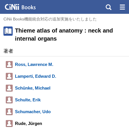
CiNii Books機能統合対応の追加実施をいたしました
Thieme atlas of anatomy : neck and
internal organs
著者
Ross, Lawrence M.
Lamperti, Edward D.
Schünke, Michael
Schulte, Erik
Schumacher, Udo
Rude, Jürgen