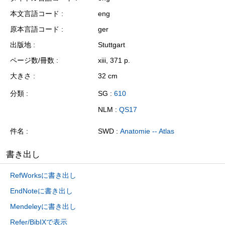
本文言語コード
eng
原本言語コード
ger
出版地
Stuttgart
ページ数/冊数
xiii, 371 p.
大きさ
32 cm
分類
SG :
610
NLM :
QS17
件名
SWD :
Anatomie -- Atlas
書き出し
RefWorksに書き出し
EndNoteに書き出し
Mendeleyに書き出し
Refer/BibIXで表示