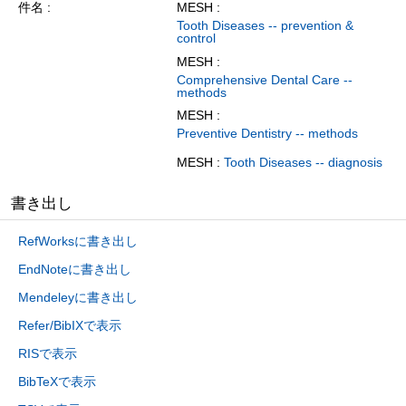
件名
MESH :
Tooth Diseases -- prevention &
control
MESH :
Comprehensive Dental Care --
methods
MESH :
Preventive Dentistry -- methods
MESH :
Tooth Diseases -- diagnosis
書き出し
RefWorksに書き出し
EndNoteに書き出し
Mendeleyに書き出し
Refer/BibIXで表示
RISで表示
BibTeXで表示