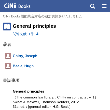
CiNii Books機能統合対応の追加実施をいたしました
General principles
関連文献: 1件
著者
Chitty, Joseph
Beale, Hugh
書誌事項
General principles
（The common law library, . Chitty on contracts ; v. 1）
Sweet & Maxwell, Thomson Reuters, 2012
31st ed. / [general editor, H.G. Beale]