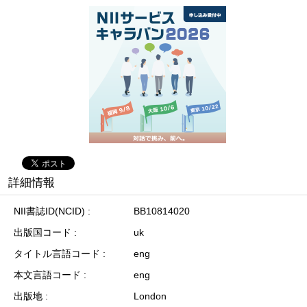
詳細情報
NII書誌ID(NCID)
BB10814020
出版国コード
uk
タイトル言語コード
eng
本文言語コード
eng
出版地
London