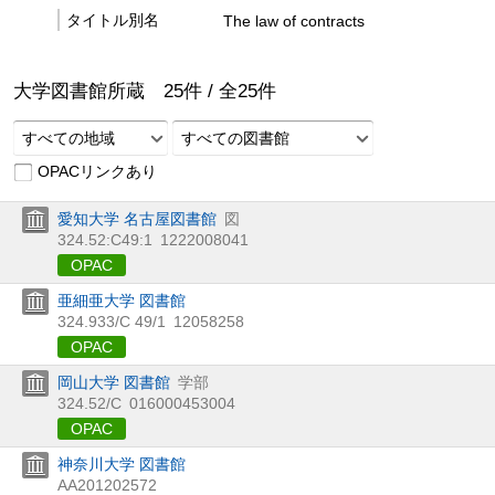
タイトル別名
The law of contracts
大学図書館所蔵
25
件 /
全
25
件
すべての地域
すべての図書館
OPACリンクあり
愛知大学 名古屋図書館
図
324.52:C49:1
1222008041
OPAC
亜細亜大学 図書館
324.933/C 49/1
12058258
OPAC
岡山大学 図書館
学部
324.52/C
016000453004
OPAC
神奈川大学 図書館
AA201202572