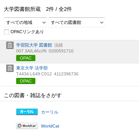
大学図書館所蔵
2
件 /
全
2
件
すべての地域
すべての図書館
OPACリンクあり
学習院大学 図書館
法経
007.3A/L46c//N
0200591710
OPAC
東京大学 法学部
T4434:L649:C012
4112396736
OPAC
この図書・雑誌をさがす
カーリル
WorldCat