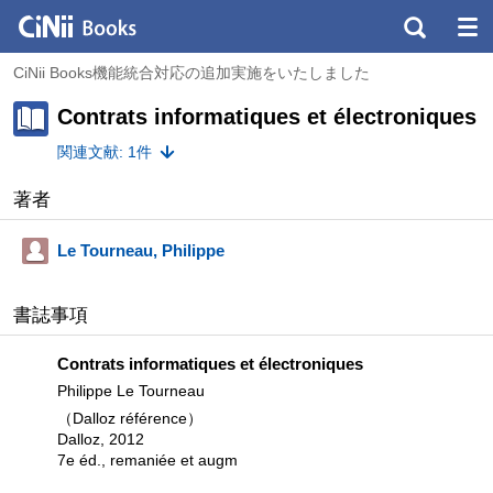
CiNii Books機能統合対応の追加実施をいたしました
Contrats informatiques et électroniques
関連文献: 1件
著者
Le Tourneau, Philippe
書誌事項
Contrats informatiques et électroniques
Philippe Le Tourneau
（Dalloz référence）
Dalloz, 2012
7e éd., remaniée et augm