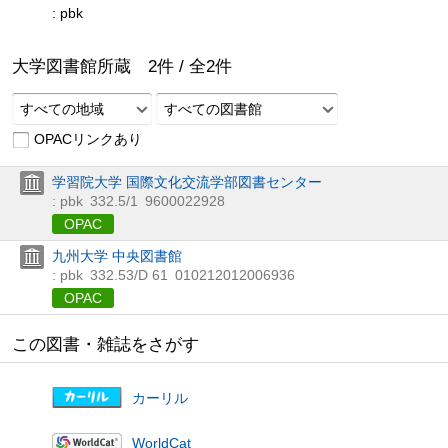
: pbk
大学図書館所蔵
2
件 /
全
2
件
すべての地域
すべての図書館
OPACリンクあり
学習院大学 国際文化交流学部図書センター
: pbk
332.5/1
9600022928
OPAC
九州大学 中央図書館
: pbk
332.53/D 61
010212012006936
OPAC
この図書・雑誌をさがす
カーリル
WorldCat