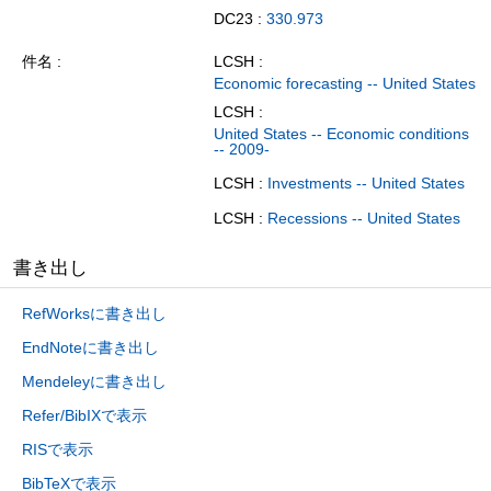
DC23 :
330.973
件名
LCSH :
Economic forecasting -- United States
LCSH :
United States -- Economic conditions
-- 2009-
LCSH :
Investments -- United States
LCSH :
Recessions -- United States
書き出し
RefWorksに書き出し
EndNoteに書き出し
Mendeleyに書き出し
Refer/BibIXで表示
RISで表示
BibTeXで表示