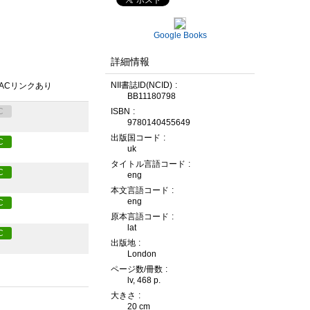
Google Books
詳細情報
NII書誌ID(NCID)
PACリンクあり
BB11180798
ISBN
C
9780140455649
出版国コード
C
uk
タイトル言語コード
C
eng
本文言語コード
eng
C
原本言語コード
lat
C
出版地
London
ページ数/冊数
lv, 468 p.
大きさ
20 cm