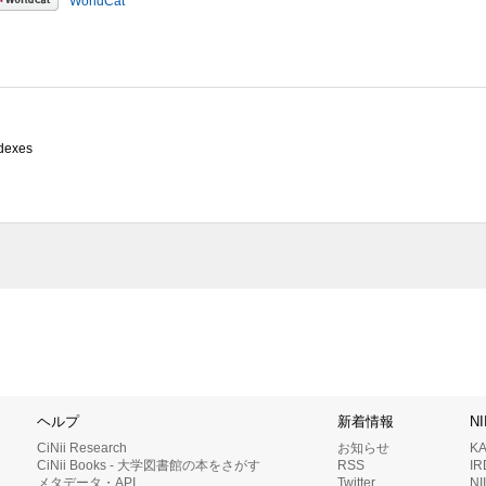
WorldCat
ndexes
ヘルプ
新着情報
N
CiNii Research
お知らせ
K
CiNii Books - 大学図書館の本をさがす
RSS
I
メタデータ・API
Twitter
N