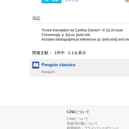
カーリル
注記
"A new translation by Cynthia Damon"--P. [1] of cover
Chronorogy: p. [ix]-xv, [xvii]-xviii
Includes bibliographical references (p. [xliii]-xlvi]) and i
関連文献： 1件中 1-1を表示
Penguin classics
Penguin
CiNiiについて
CiNiiについて
収録刊行物について
利用規約・プライバシーポリシー