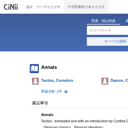
論文・データをさがす
大学図書館の本をさがす
図書・雑誌検索
すべての資料
Annals
Tacitus, Cornelius
Damon, C
関連文献: 1件
書誌事項
Annals
Tacitus ; translated and with an introduction by Cynthi
（Penguin classics, . Penguin literature）