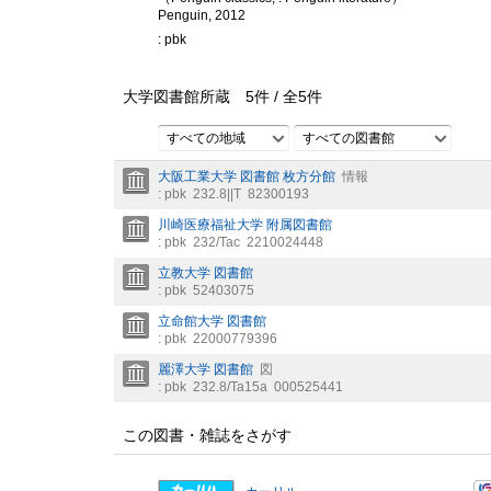
Penguin, 2012
: pbk
大学図書館所蔵
5
件 /
全
5
件
すべての地域
すべての図書館
大阪工業大学 図書館 枚方分館
情報
: pbk
232.8||T
82300193
川崎医療福祉大学 附属図書館
: pbk
232/Tac
2210024448
立教大学 図書館
: pbk
52403075
立命館大学 図書館
: pbk
22000779396
麗澤大学 図書館
図
: pbk
232.8/Ta15a
000525441
この図書・雑誌をさがす