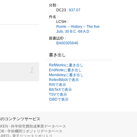
分類
DC23 :
937.07
件名
LCSH :
Rome -- History -- The five
Julii, 30 B.C.-68 A.D
親書誌ID
BA00305646
書き出し
RefWorksに書き出し
1
EndNoteに書き出し
Mendeleyに書き出し
Refer/BibIXで表示
RISで表示
BibTeXで表示
TSVで表示
ISBDで表示
IIのコンテンツサービス
AKEN - 科学研究費助成事業データベース
RDB - 学術機関リポジトリデータベース
II-REO - 電子リソースリポジトリ