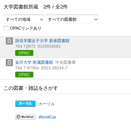
大学図書館所蔵
2
件 /
全
2
件
すべての地域
すべての図書館
OPACリンクあり
跡見学園女子大学 新座図書館
764.7||R72
0110016581
OPAC
金沢大学 附属図書館
中央図書庫
764.7:R795n
8313-28234-7
OPAC
この図書・雑誌をさがす
カーリル
WorldCat