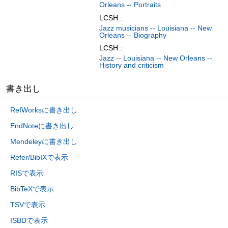
Orleans -- Portraits
LCSH :
Jazz musicians -- Louisiana -- New
Orleans -- Biography
LCSH :
Jazz -- Louisiana -- New Orleans --
History and criticism
書き出し
RefWorksに書き出し
EndNoteに書き出し
Mendeleyに書き出し
Refer/BibIXで表示
RISで表示
BibTeXで表示
TSVで表示
ISBDで表示