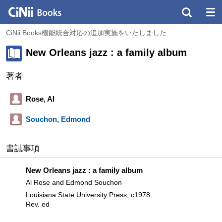
CiNii Books機能統合対応の追加実施をいたしました
New Orleans jazz : a family album
著者
Rose, Al
Souchon, Edmond
書誌事項
New Orleans jazz : a family album
Al Rose and Edmond Souchon
Louisiana State University Press, c1978
Rev. ed